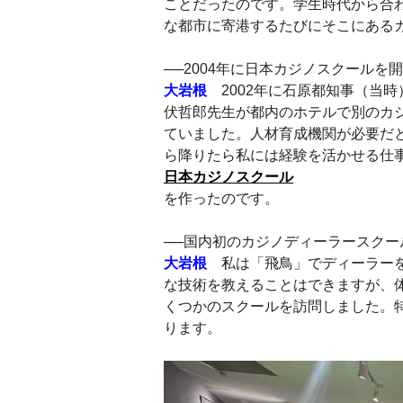
ことだったのです。学生時代から合
な都市に寄港するたびにそこにある
──2004年に日本カジノスクール
大岩根
2002年に石原都知事（当
伏哲郎先生が都内のホテルで別のカ
ていました。人材育成機関が必要だ
ら降りたら私には経験を活かせる仕
日本カジノスクール
を作ったのです。
──国内初のカジノディーラースクー
大岩根
私は「飛鳥」でディーラーを
な技術を教えることはできますが、体
くつかのスクールを訪問しました。特にP
ります。