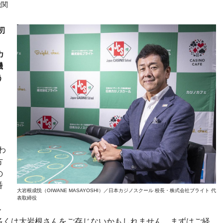
機関
初
カ
機
う
わ
方
の
番
大岩根成悦（OIWANE MASAYOSHI）／日本カジノスクール 校長・株式会社ブライト 代
表取締役
ル
多くは大岩根さんをご存じないかもしれません。まずはご経