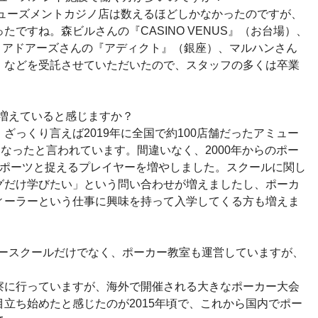
ミューズメントカジノ店は数えるほどしかなかったのですが、
ですね。森ビルさんの『CASINO VENUS』（お台場）、
、アドアーズさんの『アディクト』（銀座）、マルハンさん
）などを受託させていただいたので、スタッフの多くは卒業
が増えていると感じますか？
っくり言えば2019年に全国で約100店舗だったアミュー
になったと言われています。間違いなく、2000年からのポー
スポーツと捉えるプレイヤーを増やしました。スクールに関し
グだけ学びたい」という問い合わせが増えましたし、ポーカ
ィーラーという仕事に興味を持って入学してくる方も増えま
ラースクールだけでなく、ポーカー教室も運営していますが、
に行っていますが、海外で開催される大きなポーカー大会
立ち始めたと感じたのが2015年頃で、これから国内でポー