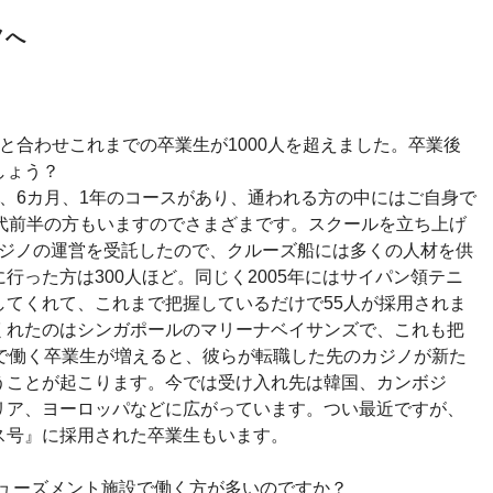
ノへ
と合わせこれまでの卒業生が1000人を超えました。卒業後
しょう？
、6カ月、1年のコースがあり、通われる方の中にはご自身で
0代前半の方もいますのでさまざまです。スクールを立ち上げ
カジノの運営を受託したので、クルーズ船には多くの人材を供
行った方は300人ほど。同じく2005年にはサイパン領テニ
してくれて、これまで把握しているだけで55人が採用されま
くれたのはシンガポールのマリーナベイサンズで、これも把
外で働く卒業生が増えると、彼らが転職した先のカジノが新た
うことが起こります。今では受け入れ先は韓国、カンボジ
リア、ヨーロッパなどに広がっています。つい最近ですが、
ス号』に採用された卒業生もいます。
ミューズメント施設で働く方が多いのですか？