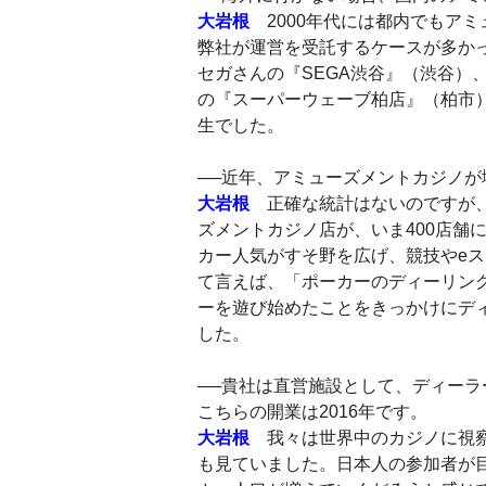
大岩根
2000年代には都内でもア
弊社が運営を受託するケースが多かった
セガさんの『SEGA渋谷』（渋谷）
の『スーパーウェーブ柏店』（柏市
生でした。
──近年、アミューズメントカジノ
大岩根
正確な統計はないのですが、ざ
ズメントカジノ店が、いま400店舗
カー人気がすそ野を広げ、競技やe
て言えば、「ポーカーのディーリン
ーを遊び始めたことをきっかけにデ
した。
──貴社は直営施設として、ディー
こちらの開業は2016年です。
大岩根
我々は世界中のカジノに視察
も見ていました。日本人の参加者が目