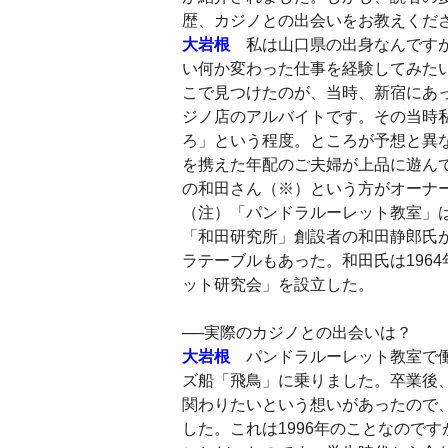
歴、カジノとの出会いをお教えくだ
大岩根
私は山口県の出身なんですが
い何か変わった仕事を経験してみた
こで見つけたのが、当時、新宿にあ
ジノ店のアルバイトです。その当時
ろ」という程度。ところが予想と異
を携えた年配のご夫婦が上品に遊ん
の和田さん（※）という方がオーナ
（注）「パンドラルーレット教室」は
「和田研究所」創設者の和田静郎氏が
ラテーブルもあった。和田氏は196
ット研究会」を設立した。
──実際のカジノとの出会いは？
大岩根
パンドラルーレット教室で働
ズ船「飛鳥」に乗りました。卒業後
関わりたいという想いがあったので、
した。これは1996年のことなので