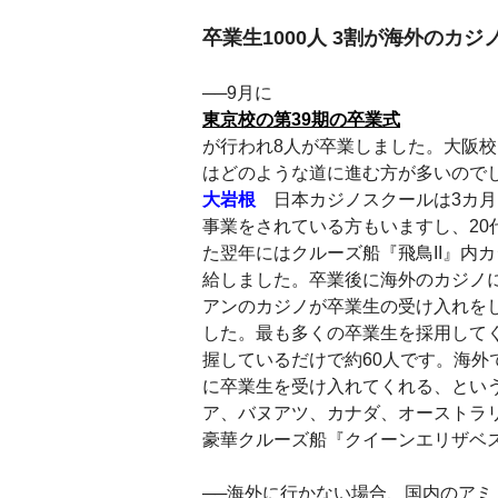
卒業生1000人 3割が海外のカジ
──9月に
東京校の第39期の卒業式
が行われ8人が卒業しました。大阪校
はどのような道に進む方が多いので
大岩根
日本カジノスクールは3カ月
事業をされている方もいますし、2
た翌年にはクルーズ船『飛鳥II』内
給しました。卒業後に海外のカジノに
アンのカジノが卒業生の受け入れを
した。最も多くの卒業生を採用して
握しているだけで約60人です。海
に卒業生を受け入れてくれる、とい
ア、バヌアツ、カナダ、オーストラ
豪華クルーズ船『クイーンエリザベ
──海外に行かない場合、国内のア