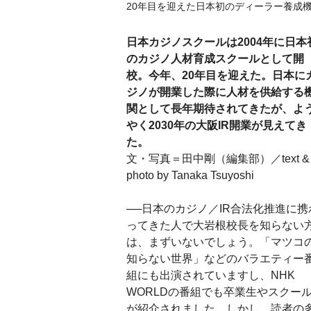
20年目を迎えた日本初のディーラー養成
日本カジノスクールは2004年に日本
のカジノ人材育成スクールとして開
校。今年、20年目を迎えた。日本に
ジノが開業した際に人材を供給する
関として長年期待されてきたが、よ
やく2030年の大阪IR開業が見えてき
た。
文・写真＝田中剛（編集部）／text &
photo by Tanaka Tsuyoshi
──日本のカジノ／IR合法化推進に携
ってきた人で大岩根校長を知らない
は、まずいないでしょう。「マツコ
知らない世界」などのバラエティー
組にも出演されていますし、NHK
WORLDの番組でも卒業生やスクー
が紹介されました。しかし、読者の