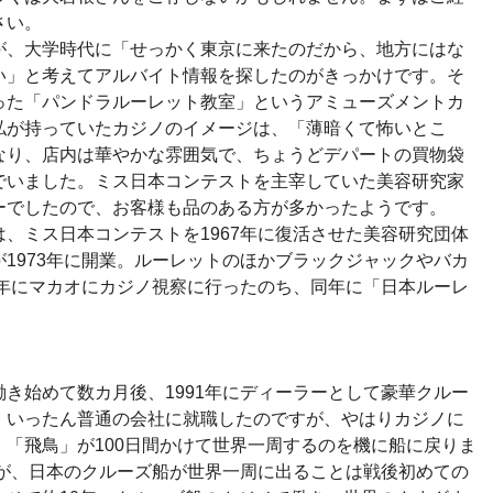
さい。
、大学時代に「せっかく東京に来たのだから、地方にはな
い」と考えてアルバイト情報を探したのがきっかけです。そ
った「パンドラルーレット教室」というアミューズメントカ
私が持っていたカジノのイメージは、「薄暗くて怖いとこ
なり、店内は華やかな雰囲気で、ちょうどデパートの買物袋
でいました。ミス日本コンテストを主宰していた美容研究家
ーでしたので、お客様も品のある方が多かったようです。
、ミス日本コンテストを1967年に復活させた美容研究団体
1973年に開業。ルーレットのほかブラックジャックやバカ
4年にマカオにカジノ視察に行ったのち、同年に「日本ルーレ
き始めて数カ月後、1991年にディーラーとして豪華クルー
、いったん普通の会社に就職したのですが、やはりカジノに
「飛鳥」が100日間かけて世界一周するのを機に船に戻りま
すが、日本のクルーズ船が世界一周に出ることは戦後初めての