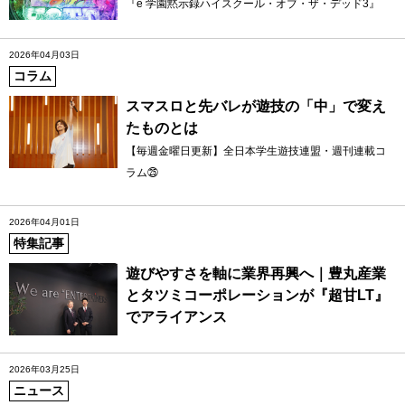
『e 学園黙示録ハイスクール・オブ・ザ・デッド3』
2026年04月03日
コラム
スマスロと先バレが遊技の「中」で変え
たものとは
【毎週金曜日更新】全日本学生遊技連盟・週刊連載コ
ラム㉕
2026年04月01日
特集記事
遊びやすさを軸に業界再興へ｜豊丸産業
とタツミコーポレーションが『超甘LT』
でアライアンス
2026年03月25日
ニュース