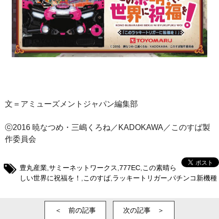
文＝アミューズメントジャパン編集部
ⓒ2016 暁なつめ・三嶋くろね／KADOKAWA／このすば製
作委員会
豊丸産業
,
サミーネットワークス
,
777EC
,
この素晴ら
しい世界に祝福を！
,
このすば
,
ラッキートリガー
,
パチンコ新機種
＜ 前の記事
次の記事 ＞