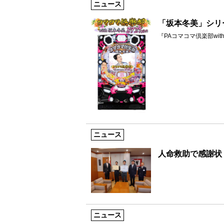
ニュース
「坂本冬美」シリ
『PAコマコマ倶楽部with坂
ニュース
人命救助で感謝状
ニュース