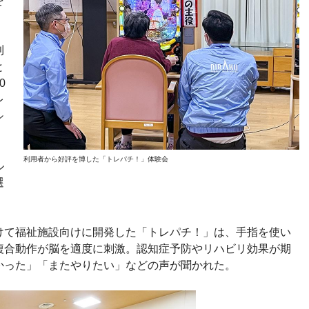
を
則
と
0
レ
シ
利用者から好評を博した「トレパチ！」体験会
ル
選
けて福祉施設向けに開発した「トレパチ！」は、手指を使い
複合動作が脳を適度に刺激。認知症予防やリハビリ効果が期
かった」「またやりたい」などの声が聞かれた。