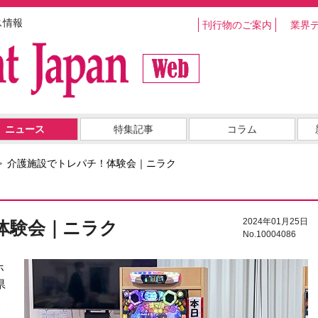
ス情報
刊行物のご案内
業界
ニュース
特集記事
コラム
介護施設でトレパチ！体験会｜ニラク
2024年01月25日
体験会｜ニラク
No.10004086
ホ
県
設