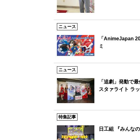
ニュース
「AnimeJap
ミ
ニュース
「追劇」発動で最
スタァライト ラッ
特集記事
日工組 『みんなの