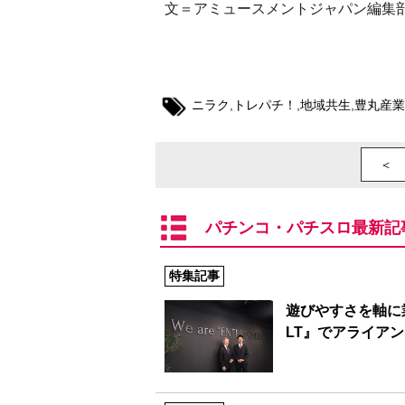
文＝アミュースメントジャパン編集
ニラク
,
トレパチ！
,
地域共生
,
豊丸産業
＜ 
パチンコ・パチスロ最新記
特集記事
遊びやすさを軸に
LT』でアライア