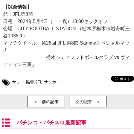
【試合情報】
節：JFL第8節
日程：2024年5月4日（土・祝）13:00キックオフ
会場：CITY FOOTBALL STATION （栃木県栃木市岩舟町三
谷1038-1）
マッチタイトル：第26回 JFL 第8節 Sammyスペシャルマッ
チ
「栃木シティフットボールクラブ vs ヴィ
アティン三重」
サミー
,
協賛
,
JFL
,
サッカー
＜ 前の記事
次の記事 ＞
パチンコ・パチスロ最新記事