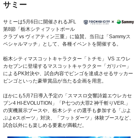
サミー
サミーは5月6日に開催されるJFL
第8節「栃木シティフットボール
クラブ vs ヴィアティン三重」に協賛。当日は「Sammyス
ペシャルマッチ」として、各種イベントを開催する。
栃木シティマスコットキャラクター「トチモ」 VS エウレ
カセブンに登場するマスコットキャラクター「ガリバー」
によるPK対決や、試合内容でビンゴを達成させるサッカー
ビンゴといった豪華賞品が当たる企画を用意。
ほかにも5月7日導入予定の「スマスロ交響詩篇エウレカセ
ブン4 HI-EVOLUTION」「P七つの大罪2 神千斬りVER.」
の実機展示ブースや、栃木シティの選手も参加する「ぷよ
ぷよeスポーツ」対決、「フットダーツ」体験ブースなど、
試合以外にも楽しめる要素が満載だ。