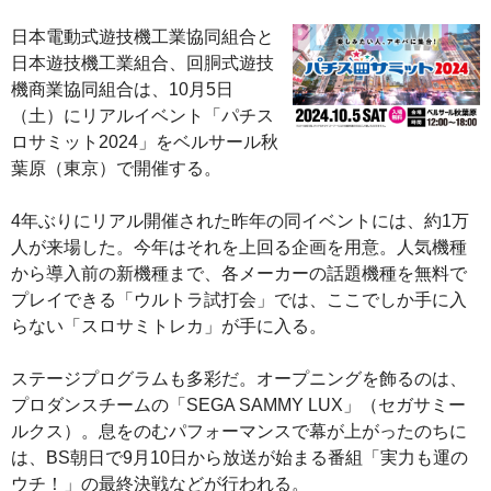
日本電動式遊技機⼯業協同組合と
日本遊技機⼯業組合、回胴式遊技
機商業協同組合は、10月5日
（土）にリアルイベント「パチス
ロサミット2024」をベルサール秋
葉原（東京）で開催する。
4年ぶりにリアル開催された昨年の同イベントには、約1万
人が来場した。今年はそれを上回る企画を用意。人気機種
から導入前の新機種まで、各メーカーの話題機種を無料で
プレイできる「ウルトラ試打会」では、ここでしか手に入
らない「スロサミトレカ」が手に入る。
ステージプログラムも多彩だ。オープニングを飾るのは、
プロダンスチームの「SEGA SAMMY LUX」（セガサミー
ルクス）。息をのむパフォーマンスで幕が上がったのちに
は、BS朝日で9月10日から放送が始まる番組「実力も運の
ウチ！」の最終決戦などが行われる。