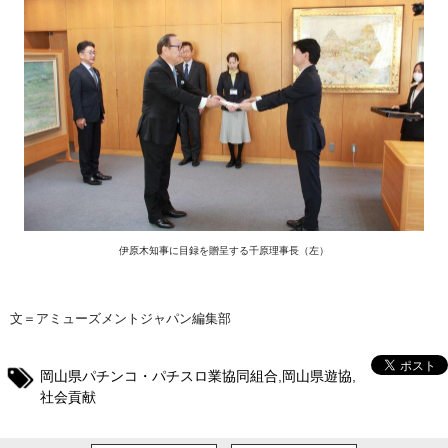
伊原木知事に目録を贈呈する千原理事長（左）
文＝アミューズメントジャパン編集部
岡山県パチンコ・パチスロ業協同組合
,
岡山県遊協
,
社会貢献