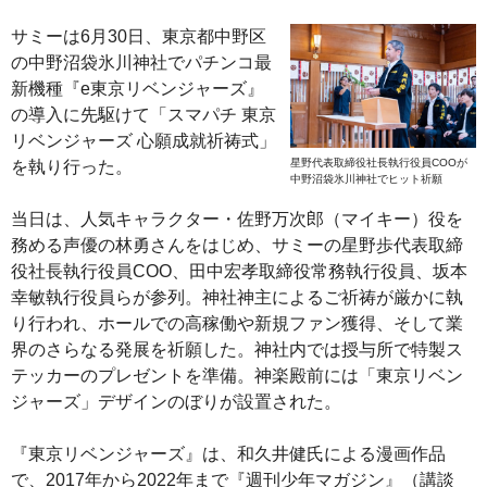
サミーは6月30日、東京都中野区
の中野沼袋氷川神社でパチンコ最
新機種『e東京リベンジャーズ』
の導入に先駆けて「スマパチ 東京
リベンジャーズ 心願成就祈祷式」
星野代表取締役社長執行役員COOが
を執り行った。
中野沼袋氷川神社でヒット祈願
当日は、人気キャラクター・佐野万次郎（マイキー）役を
務める声優の林勇さんをはじめ、サミーの星野歩代表取締
役社長執行役員COO、田中宏孝取締役常務執行役員、坂本
幸敏執行役員らが参列。神社神主によるご祈祷が厳かに執
り行われ、ホールでの高稼働や新規ファン獲得、そして業
界のさらなる発展を祈願した。神社内では授与所で特製ス
テッカーのプレゼントを準備。神楽殿前には「東京リベン
ジャーズ」デザインのぼりが設置された。
『東京リベンジャーズ』は、和久井健氏による漫画作品
で、2017年から2022年まで『週刊少年マガジン』（講談