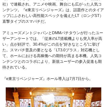
社）で連載され、アニメや映画、舞台にも広がった人気コ
ンテンツ。『e東京リベンジャーズ』は、話題作とのタイア
ップにふさわしい高性能スペックを備えたLT（ロングST）
直撃タイプのスマパチだ。
アミューズメントジャパンとDMMパチタウンが行ったユー
ザーアンケートでは、「従来のLT搭載機よりも突入率が高
い」点が好評で、30.4%がこの点を“好きなところ”に挙げ
た。スマパチ普及の要となる「LT3.0プラス」対応機とし
て、ホールにおける高稼働への期待が高まる本機。人気コ
ンテンツとのコラボにより、新規ユーザーの参入促進も期
待されている。
『e東京リベンジャーズ』ホール導入は7月7日から。