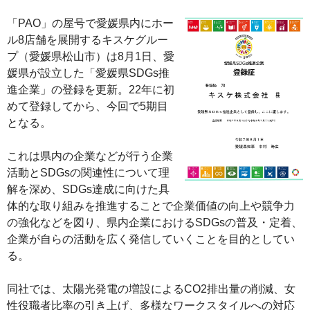
「PAO」の屋号で愛媛県内にホー
ル8店舗を展開するキスケグルー
プ（愛媛県松山市）は8月1日、愛
媛県が設立した「愛媛県SDGs推
進企業」の登録を更新。22年に初
めて登録してから、今回で5期目
となる。
これは県内の企業などが行う企業
活動とSDGsの関連性について理
解を深め、SDGs達成に向けた具
体的な取り組みを推進することで企業価値の向上や競争力
の強化などを図り、県内企業におけるSDGsの普及・定着、
企業が自らの活動を広く発信していくことを目的としてい
る。
同社では、太陽光発電の増設によるCO2排出量の削減、女
性役職者比率の引き上げ、多様なワークスタイルへの対応