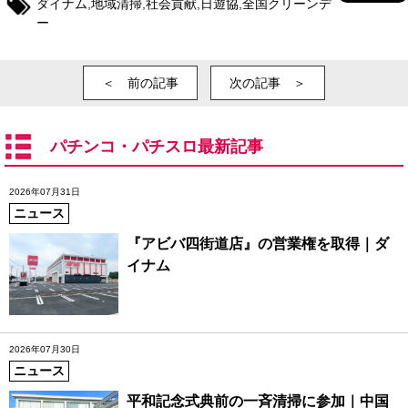
ダイナム
,
地域清掃
,
社会貢献
,
日遊協
,
全国クリーンデ
ー
＜ 前の記事
次の記事 ＞
パチンコ・パチスロ最新記事
2026年07月31日
ニュース
『アビバ四街道店』の営業権を取得｜ダ
イナム
2026年07月30日
ニュース
平和記念式典前の一斉清掃に参加｜中国