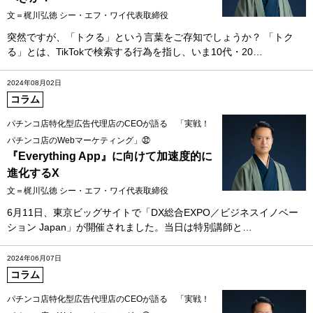
文＝梶川弘徳 シー・エフ・ワイ代表取締役
突然ですが、「トクる」という言葉をご存知でしょうか？ 「トク
る」とは、TikTokで検索する行為を指し、いま10代・20…
2024年08月02日
コラム
パチンコ店特化型広告代理店のCEOが語る 「実戦！
パチンコ店のWebマーケティング」㉜
『Everything App』に向けて加速度的に
進化するX
文＝梶川弘徳 シー・エフ・ワイ代表取締役
6月11日、東京ビッグサイトで「DX総合EXPO／ビジネスイノベー
ション Japan」が開催されました。当日は特別講師と…
2024年06月07日
コラム
パチンコ店特化型広告代理店のCEOが語る 「実戦！