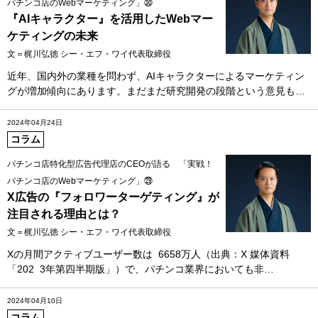
パチンコ店のWebマーケティング」㉚
『AIキャラクター』を活用したWebマー
ケティングの未来
文＝梶川弘徳 シー・エフ・ワイ代表取締役
近年、国内外の業種を問わず、AIキャラクターによるマーケティン
グが増加傾向にあります。まだまだ研究開発の段階という意見も…
2024年04月24日
コラム
パチンコ店特化型広告代理店のCEOが語る 「実戦！
パチンコ店のWebマーケティング」㉙
X広告の『フォロワーターゲティング』が
注目される理由とは？
文＝梶川弘徳 シー・エフ・ワイ代表取締役
Xの月間アクティブユーザー数は 6658万人（出典：X 媒体資料
「202 3年第四半期版」）で、パチンコ業界においても非…
2024年04月10日
コラム