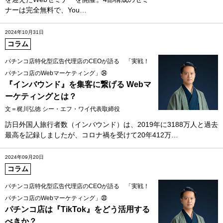
ナーは完全無料で、You…
2024年10月31日
コラム
パチンコ店特化型広告代理店のCEOが語る 「実戦！
パチンコ店のWebマーケティング」㉞
『インバウンド』を集客に繋げる Webマ
ーケティングとは？
文＝梶川弘徳 シー・エフ・ワイ代表取締役
訪日外国人旅行者数（インバウンド）は、2019年に3188万人と過去
最高を記録しましたが、コロナ禍を受けて20年412万…
2024年09月20日
コラム
パチンコ店特化型広告代理店のCEOが語る 「実戦！
パチンコ店のWebマーケティング」㉝
パチンコ店は『TikTok』をどう活用する
べきか？