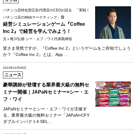
パチンコ店特化型広告代理店のCEOが語る 「実戦！
パチンコ店のWebマーケティング」㉘
経営シミュレーションゲーム『Coffee
Inc 2』で経営を学んでみよう！
文＝梶川弘徳 シー・エフ・ワイ代表取締役
皆さま突然ですが、『Coffee Inc 2』というゲームをご存知でしょう
か？『Coffee Inc 2』とは、App …
2023年10月06日
ニュース
豪華講師が登壇する業界最大級の無料セ
ミナー開催｜JAPaNセミナー×シー・エ
フ・ワイ
JAPaNセミナーとシー・エフ・ワイが主催す
る、業界最大級の無料セミナー「JAPaN×CFY
ダブルインパクト4 SEL…