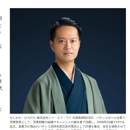
3
に
さ
メ
店
も
務
代
は
ミ
な
かじかわ・ひろのり 株式会社シー・エフ・ワイ 代表取締役CEO パチンコホール企業で
営業部長として、営業戦略や組織マネジメントの責任者で活躍し、2009年33歳でCFYを
設立。提案力が強みのパチンコ店特化型広告代理店として評価を集め、会社を成長させて
、