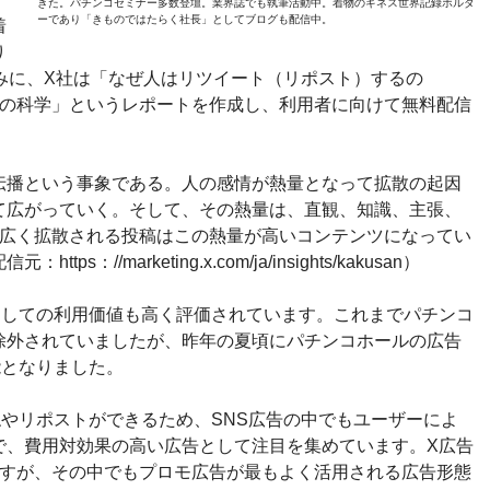
きた。パチンコセミナー多数登壇。業界誌でも執筆活動中。着物のギネス世界記録ホルダ
ーであり「きものではたらく社長」としてブログも配信中。
着
り
みに、X社は「なぜ人はリツイート（リポスト）するの
散の科学」というレポートを作成し、利用者に向けて無料配信
伝播という事象である。人の感情が熱量となって拡散の起因
て広がっていく。そして、その熱量は、直観、知識、主張、
、広く拡散される投稿はこの熱量が高いコンテンツになってい
//marketing.x.com/ja/insights/kakusan）
としての利用価値も高く評価されています。これまでパチンコ
除外されていましたが、昨年の夏頃にパチンコホールの広告
能となりました。
やリポストができるため、SNS広告の中でもユーザーによ
で、費用対効果の高い広告として注目を集めています。X広告
ますが、その中でもプロモ広告が最もよく活用される広告形態