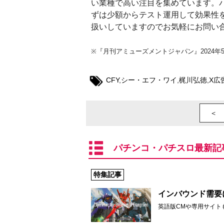
い業種で高い注目を集めています。
ずは少額からテスト運用して効果性を
扱いしていますのでお気軽にお問い
※『月刊アミューズメントジャパン』2024
CFY
,
シー・エフ・ワイ
,
梶川弘徳
,
X広
＜ 
パチンコ・パチスロ最新記
特集記事
インバウンド需要
英語版CMや専用サイト