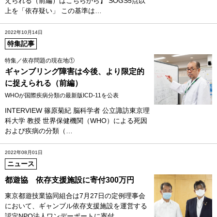
えられる（前編）はこちらから】 SOGS5点以
上を「依存疑い」 この基準は…
2022年10月14日
特集記事
特集／依存問題の現在地①
ギャンブリング障害は今後、より限定的
に捉えられる（前編）
WHOが国際疾病分類の最新版ICD‐11を公表
INTERVIEW 篠原菊紀 脳科学者 公立諏訪東京理
科大学 教授 世界保健機関（WHO）による死因
および疾病の分類（…
2022年08月01日
ニュース
都遊協 依存支援施設に寄付300万円
東京都遊技業協同組合は7月27日の定例理事会
において、ギャンブル依存支援施設を運営する
認定NPO法人ワンデーポートに寄付…