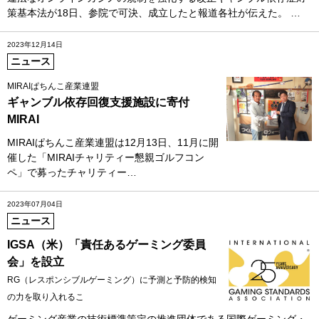
策基本法が18日、参院で可決、成立したと報道各社が伝えた。 …
2023年12月14日
ニュース
MIRAIぱちんこ産業連盟
ギャンブル依存回復支援施設に寄付
MIRAI
MIRAIぱちんこ産業連盟は12月13日、11月に開
催した「MIRAIチャリティー懇親ゴルフコン
ペ」で募ったチャリティー…
2023年07月04日
ニュース
IGSA（米）「責任あるゲーミング委員
会」を設立
RG（レスポンシブルゲーミング）に予測と予防的検知
の力を取り入れるこ
ゲーミング産業の技術標準策定の推進団体である国際ゲーミング・