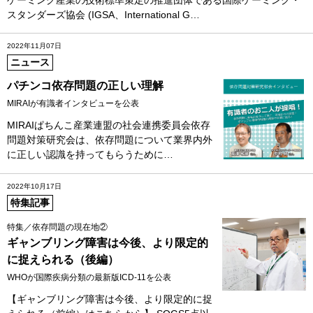
スタンダーズ協会 (IGSA、International G…
2022年11月07日
ニュース
パチンコ依存問題の正しい理解
MIRAIが有識者インタビューを公表
MIRAIぱちんこ産業連盟の社会連携委員会依存
問題対策研究会は、依存問題について業界内外
に正しい認識を持ってもらうために…
2022年10月17日
特集記事
特集／依存問題の現在地②
ギャンブリング障害は今後、より限定的
に捉えられる（後編）
WHOが国際疾病分類の最新版ICD‐11を公表
【ギャンブリング障害は今後、より限定的に捉