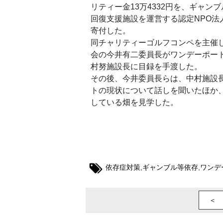
リティー金13万4332円を、ギャン
回復支援施設を運営する認定NPO法
寄付した。
同チャリティーゴルフコンペを主催した
会の今井有二委員長がワンデーポー
村努施設長に目録を手渡した。
その後、今井委員長らは、中村施設
トの現状について話しを聞いたほか
している畑を見学した。
依存症対策
,
ギャンブル等依存
,
ワンデ
＜ 