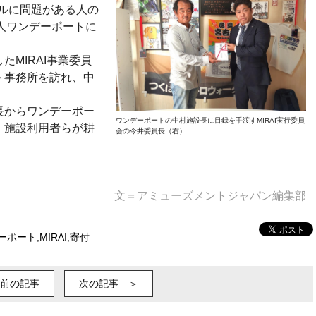
ブルに問題がある人の
人ワンデーポートに
MIRAI事業委員
ト事務所を訪れ、中
長からワンデーポー
ワンデーポートの中村施設長に目録を手渡すMIRAI実行委員
、施設利用者らが耕
会の今井委員長（右）
文＝アミューズメントジャパン編集部
ーポート
,
MIRAI
,
寄付
前の記事
次の記事 ＞