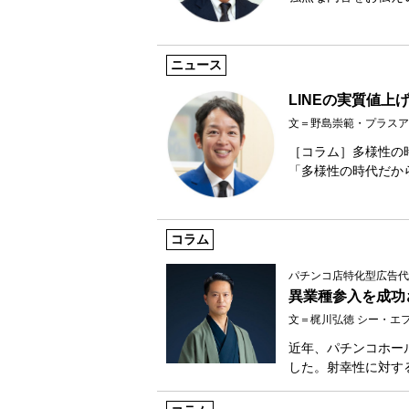
ニュース
LINEの実質値
文＝野島崇範・プラスアルファ 
［コラム］多様性の時代
「多様性の時代だか
コラム
パチンコ店特化型広告代
異業種参入を成功
文＝梶川弘徳 シー・エ
近年、パチンコホー
した。射幸性に対す