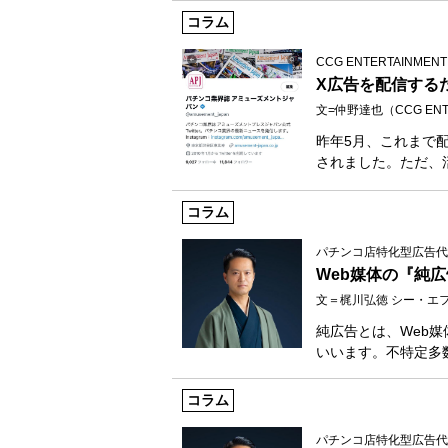
コラム
CCG ENTERTAINME
X広告を配信する
文=仲野達也（CCG ENT
昨年5月、これまで配
されました。ただ、
コラム
パチンコ店特化型広告代
Web媒体の『純
文＝梶川弘徳 シー・エ
純広告とは、Web
いいます。不特定多
コラム
パチンコ店特化型広告代