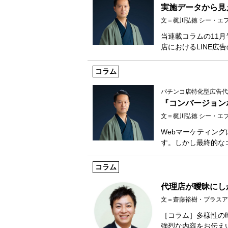
実施データから見え
文＝梶川弘徳 シー・エ
当連載コラムの11月
店におけるLINE広
コラム
パチンコ店特化型広告代
『コンバージョン
文＝梶川弘徳 シー・エ
Webマーケティン
す。しかし最終的な
コラム
代理店が曖昧にし
文＝齋藤裕樹・プラスアルファ
［コラム］多様性の時代
強烈な内容をお伝え