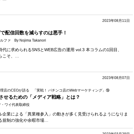
2023年08月11日
上げで配信回数を減らすのは悪手！
By Nojima Takanori
に求められるSNSとWEB広告の運用 vol.3 本コラムの1回目、
らこそ、…
2023年08月07日
理店のCEOが語る 「実戦！ パチンコ店のWebマーケティング」⑲
させるための「メディア戦略」とは？
フ・ワイ代表取締役
ル企業による「異業種参入」の動きが多く見受けられるようになりま
る規制の強化や余暇市場…
2023年03月29日