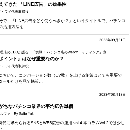
てきた 「LINE広告」の効果性
フ・ワイ代表取締役
号で、「LINE広告をどう使うべきか？」というタイトルで、パチンコ
告の活用方法を…
2023年09月21日
理店のCEOが語る 「実戦！ パチンコ店のWebマーケティング」⑳
ポイント』はなぜ重要なのか？
フ・ワイ代表取締役
グにおいて、コンバージョン数（CV数）を上げる施策はとても重要で
ゴールだけを見て施策…
2023年08月18日
がちなパチンコ業界の平均広告単価
 By Saito Yuki
に求められるSNSとWEB広告の運用 vol.4 本コラムVol.2では少し
い…