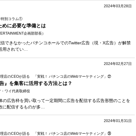
2024年03月28日
NT 特別コラム①
ために必要な準備とは
ERTAINMENT企画部部長）
信できなかったパチンコホールでのTwitter広告（現・X広告）が解禁
活用されてい…
2024年02月27日
理店のCEOが語る 「実戦！ パチンコ店のWebマーケティング」㉗
広告』を集客に活用する方法とは？
フ・ワイ代表取締役
媒体の広告枠を買い取って一定期間に広告を配信する広告形態のことを
数に配信するものが多…
2024年01月31日
理店のCEOが語る 「実戦！ パチンコ店のWebマーケティング」㉖