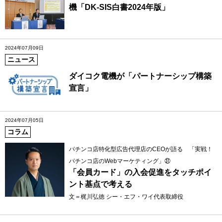
機「DK-SIS白書2024年版」
2024年07月09日
ニュース
ダイコク電機が「パートナーシップ構築
宣言」
2024年07月05日
コラム
パチンコ店特化型広告代理店のCEOが語る 「実戦！
パチンコ店のWebマーケティング」㉛
「会員カード」の入会促進をタッチポイ
ント基点で考える
文＝梶川弘徳 シー・エフ・ワイ代表取締役