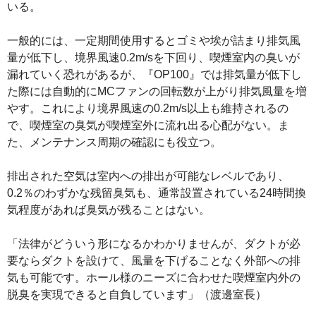
いる。
一般的には、一定期間使用するとゴミや埃が詰まり排気風
量が低下し、境界風速0.2m/sを下回り、喫煙室内の臭いが
漏れていく恐れがあるが、『OP100』では排気量が低下し
た際には自動的にMCファンの回転数が上がり排気風量を増
やす。これにより境界風速の0.2m/s以上も維持されるの
で、喫煙室の臭気が喫煙室外に流れ出る心配がない。ま
た、メンテナンス周期の確認にも役立つ。
排出された空気は室内への排出が可能なレベルであり、
0.2％のわずかな残留臭気も、通常設置されている24時間換
気程度があれば臭気が残ることはない。
「法律がどういう形になるかわかりませんが、ダクトが必
要ならダクトを設けて、風量を下げることなく外部への排
気も可能です。ホール様のニーズに合わせた喫煙室内外の
脱臭を実現できると自負しています」（渡邊室長）