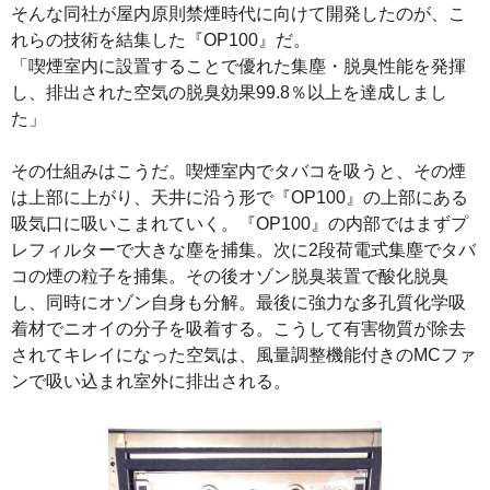
そんな同社が屋内原則禁煙時代に向けて開発したのが、こ
れらの技術を結集した『OP100』だ。
「喫煙室内に設置することで優れた集塵・脱臭性能を発揮
し、排出された空気の脱臭効果99.8％以上を達成しまし
た」
その仕組みはこうだ。喫煙室内でタバコを吸うと、その煙
は上部に上がり、天井に沿う形で『OP100』の上部にある
吸気口に吸いこまれていく。『OP100』の内部ではまずプ
レフィルターで大きな塵を捕集。次に2段荷電式集塵でタバ
コの煙の粒子を捕集。その後オゾン脱臭装置で酸化脱臭
し、同時にオゾン自身も分解。最後に強力な多孔質化学吸
着材でニオイの分子を吸着する。こうして有害物質が除去
されてキレイになった空気は、風量調整機能付きのMCファ
ンで吸い込まれ室外に排出される。