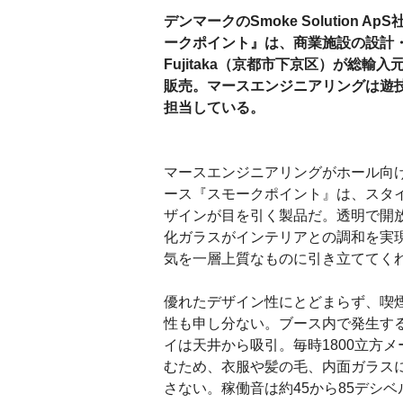
デンマークのSmoke Solution A
ークポイント』は、商業施設の設計
Fujitaka（京都市下京区）が総輸
販売。マースエンジニアリングは遊
担当している。
マースエンジニアリングがホール向
ース『スモークポイント』は、スタ
ザインが目を引く製品だ。透明で開
化ガラスがインテリアとの調和を実
気を一層上質なものに引き立ててく
優れたデザイン性にとどまらず、喫
性も申し分ない。ブース内で発生す
イは天井から吸引。毎時1800立方
むため、衣服や髪の毛、内面ガラス
さない。稼働音は約45から85デシ