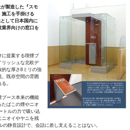
pS社が製造した『スモ
・施工を手掛ける
入元として日本国内に
技業界向けの窓口を
けに提案する喫煙ブ
イリッシュな北欧デ
放的な厚さ8ミリの強
現。既存空間の雰囲
れる。
煙ブース本来の機能
るたばこの煙やニオ
メートルの力で吸い込
にニオイやヤニを残
ベルの静音設計で、会話に差し支えることはない。