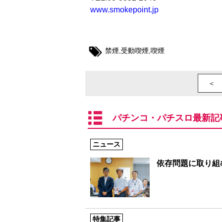
www.smokepoint.jp
禁煙
,
受動喫煙
,
喫煙
＜ 
パチンコ・パチスロ最新記
ニュース
依存問題に取り組む
特集記事