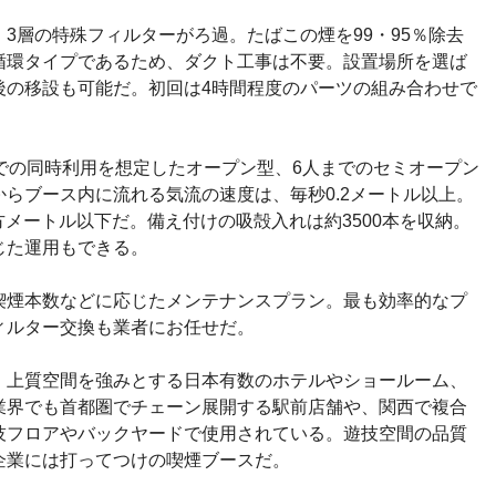
3層の特殊フィルターがろ過。たばこの煙を99・95％除去
循環タイプであるため、ダクト工事は不要。設置場所を選ば
後の移設も可能だ。初回は4時間程度のパーツの組み合わせで
での同時利用を想定したオープン型、6人までのセミオープン
らブース内に流れる気流の速度は、毎秒0.2メートル以上。
方メートル以下だ。備え付けの吸殻入れは約3500本を収納。
じた運用もできる。
喫煙本数などに応じたメンテナンスプラン。最も効率的なプ
ィルター交換も業者にお任せだ。
、上質空間を強みとする日本有数のホテルやショールーム、
業界でも首都圏でチェーン展開する駅前店舗や、関西で複合
技フロアやバックヤードで使用されている。遊技空間の品質
企業には打ってつけの喫煙ブースだ。