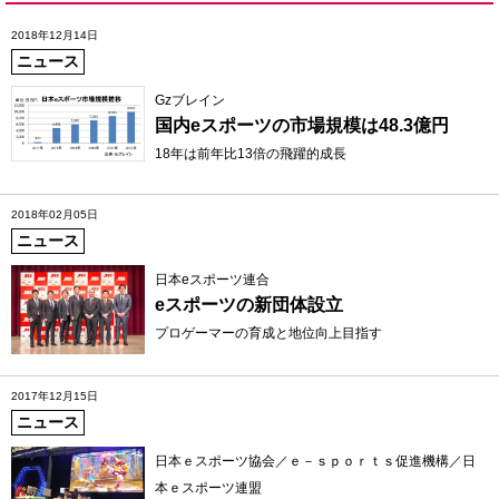
2018年12月14日
ニュース
Gzブレイン
国内eスポーツの市場規模は48.3億円
18年は前年比13倍の飛躍的成長
2018年02月05日
ニュース
日本eスポーツ連合
eスポーツの新団体設立
プロゲーマーの育成と地位向上目指す
2017年12月15日
ニュース
日本ｅスポーツ協会／ｅ－ｓｐｏｒｔｓ促進機構／日
本ｅスポーツ連盟