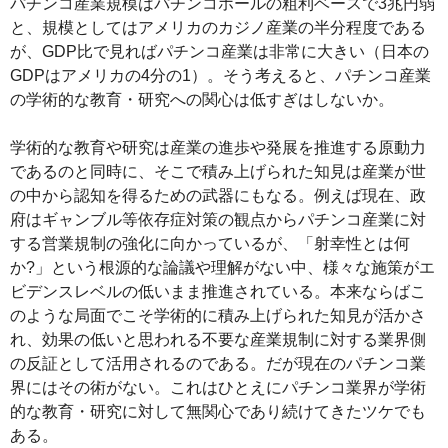
パチンコ産業規模はパチンコホールの粗利ベースで3兆円弱
と、規模としてはアメリカのカジノ産業の半分程度である
が、GDP比で見ればパチンコ産業は非常に大きい（日本の
GDPはアメリカの4分の1）。そう考えると、パチンコ産業
の学術的な教育・研究への関心は低すぎはしないか。
学術的な教育や研究は産業の進歩や発展を推進する原動力
であるのと同時に、そこで積み上げられた知見は産業が世
の中から認知を得るための武器にもなる。例えば現在、政
府はギャンブル等依存症対策の観点からパチンコ産業に対
する営業規制の強化に向かっているが、「射幸性とは何
か?」という根源的な論議や理解がない中、様々な施策がエ
ビデンスレベルの低いまま推進されている。本来ならばこ
のような局面でこそ学術的に積み上げられた知見が活かさ
れ、効果の低いと思われる不要な産業規制に対する業界側
の反証として活用されるのである。だが現在のパチンコ業
界にはその術がない。これはひとえにパチンコ業界が学術
的な教育・研究に対して無関心であり続けてきたツケでも
ある。