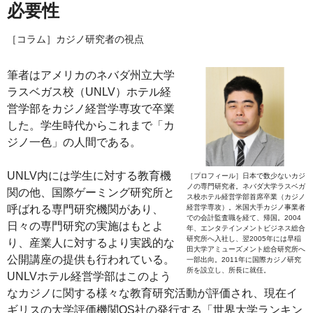
必要性
［コラム］カジノ研究者の視点
筆者はアメリカのネバダ州立大学
ラスベガス校（UNLV）ホテル経
営学部をカジノ経営学専攻で卒業
した。学生時代からこれまで「カ
ジノ一色」の人間である。
UNLV内には学生に対する教育機
［プロフィール］日本で数少ないカジ
ノの専門研究者。ネバダ大学ラスベガ
関の他、国際ゲーミング研究所と
ス校ホテル経営学部首席卒業（カジノ
呼ばれる専門研究機関があり、
経営学専攻）。米国大手カジノ事業者
での会計監査職を経て、帰国。2004
日々の専門研究の実施はもとよ
年、エンタテインメントビジネス総合
研究所へ入社し、翌2005年には早稲
り、産業人に対するより実践的な
田大学アミューズメント総合研究所へ
公開講座の提供も行われている。
一部出向。2011年に国際カジノ研究
所を設立し、所長に就任。
UNLVホテル経営学部はこのよう
なカジノに関する様々な教育研究活動が評価され、現在イ
ギリスの大学評価機関QS社の発行する「世界大学ランキン