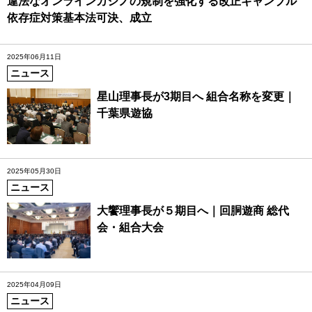
違法なオンラインカジノの規制を強化する改正ギャンブル
依存症対策基本法可決、成立
2025年06月11日
ニュース
星山理事長が3期目へ 組合名称を変更｜
千葉県遊協
2025年05月30日
ニュース
大饗理事長が５期目へ｜回胴遊商 総代
会・組合大会
2025年04月09日
ニュース