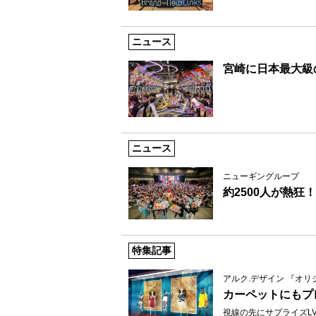
ニュース
宮崎に日本最大級
ニュース
ニューギングループ
約2500人が熱狂！
特集記事
アルク.デザイン 『オ
カーペットにもプ
視線の先にサプライズL