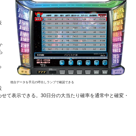
」
」
表
か
ら
を
っ
他台データを手元の呼出しランプで確認できる
設
わせて表示できる。30日分の大当たり確率を通常中と確変・