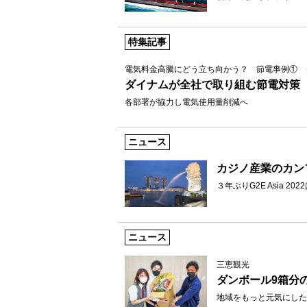
特集記事
電気料金高騰にどう立ち向かう？ 節電事例① 
ダイナムが全社で取り組む節電対策
各部署が協力し電気使用量削減へ
ニュース
カジノ産業のカン
３年ぶりG2E Asia 2
ニュース
三恵観光
ダンボール9箱分
地域をもっと元気にした