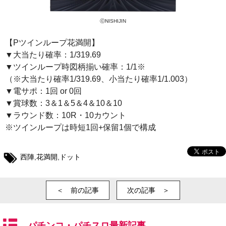
ⓒNISHIJIN
【Pツインループ花満開】
▼大当たり確率：1/319.69
▼ツインループ時図柄揃い確率：1/1※
（※大当たり確率1/319.69、小当たり確率1/1.003）
▼電サポ：1回 or 0回
▼賞球数：3＆1＆5＆4＆10＆10
▼ラウンド数：10R・10カウント
※ツインループは時短1回+保留1個で構成
西陣
,
花満開
,
ドット
＜ 前の記事
次の記事 ＞
パチンコ・パチスロ最新記事