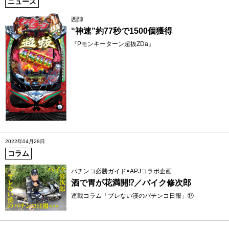
ニュース
西陣
“神速”約77秒で1500個獲得
『Pモンキーターン超抜ZDa』
2022年04月28日
コラム
パチンコ必勝ガイド×APJコラボ企画
酒で胃が花満開⁉️／バイク修次郎
連載コラム「ブレない漢のパチンコ日報」⑰