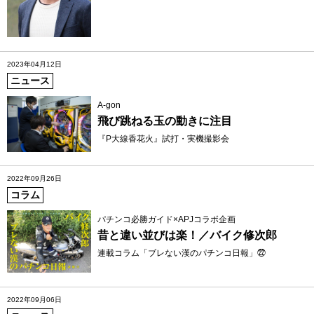
2023年04月12日
ニュース
A-gon
飛び跳ねる玉の動きに注目
『P大線香花火』試打・実機撮影会
2022年09月26日
コラム
パチンコ必勝ガイド×APJコラボ企画
昔と違い並びは楽！／バイク修次郎
連載コラム「ブレない漢のパチンコ日報」㉒
2022年09月06日