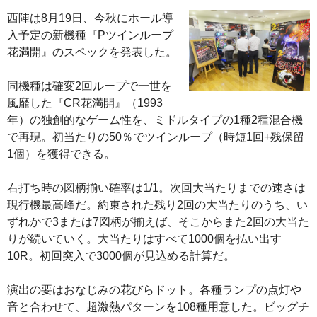
西陣は8月19日、今秋にホール導
入予定の新機種『Pツインループ
花満開』のスペックを発表した。
同機種は確変2回ループで一世を
風靡した『CR花満開』（1993
年）の独創的なゲーム性を、ミドルタイプの1種2種混合機
で再現。初当たりの50％でツインループ（時短1回+残保留
1個）を獲得できる。
右打ち時の図柄揃い確率は1/1。次回大当たりまでの速さは
現行機最高峰だ。約束された残り2回の大当たりのうち、い
ずれかで3または7図柄が揃えば、そこからまた2回の大当た
りが続いていく。大当たりはすべて1000個を払い出す
10R。初回突入で3000個が見込める計算だ。
演出の要はおなじみの花びらドット。各種ランプの点灯や
音と合わせて、超激熱パターンを108種用意した。ビッグチ