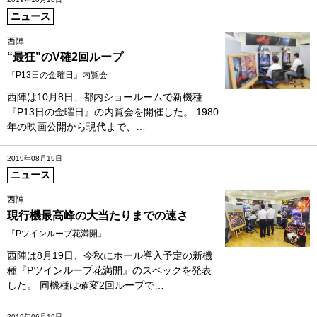
ニュース
西陣
“最狂”のV確2回ループ
『P13日の金曜日』内覧会
西陣は10月8日、都内ショールームで新機種
『P13日の金曜日』の内覧会を開催した。 1980
年の映画公開から現代まで、…
2019年08月19日
ニュース
西陣
現行機最高峰の大当たりまでの速さ
『Pツインループ花満開』
西陣は8月19日、今秋にホール導入予定の新機
種『Pツインループ花満開』のスペックを発表
した。 同機種は確変2回ループで…
2019年06月19日