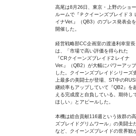
高尾は8月26日、東京・上野のショ
ルームで『Ｐクイーンズブレイド３ 
イナVer.』（QB3）のプレス発表会
開催した。
経営戦略部CC企画室の渡邉利幸室長
は、「市場で高い評価を得られた
『CRクイーンズブレイド2 レイナ
Ver.』（QB2）が大幅にパワーアッ
した。クイーンズブレイドシリーズ
上最多の美闘士が登場、ST中のRUS
継続率もアップしていて『QB2』を
える完成度と自負している。期待し
ほしい」とアピールした。
本機は総合貢献116週という抜群の
ズブレイドグリムワール」の美闘士
など、クイーンズブレイドの世界観