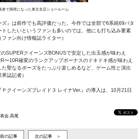
係者で満席になった東京支店ショールーム
ズ』は前作でも高評価だった。今作では全部で6系統69パタ
ートしたいというファンも多いのでは。他にも打ち込み要素
（ファン向け情報誌ライター）
変のSUPERクイーンズBONUSで安定した出玉感が味わえ
2R〜10R確変のランクアップボーナスのドキドキ感が味わえ
した聖なるポーズをたっぷり楽しめるなど、ゲーム性と演出
業界誌記者）
クイーンズブレイド３ レイナVer.』の導入は、10月21日
表会
,
高尾
前の記事
次の記事 ＞