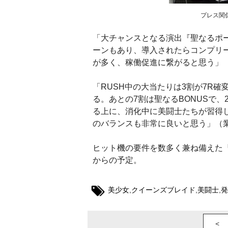
プレス関
「大チャンスとなる演出『聖なるポー
ーンもあり、導入されたらコンプリ
が多く、稼働促進に繋がると思う」
「RUSH中の大当たりは3割が7R確
る。あとの7割は聖なるBONUSで、
る上に、消化中に美闘士たちが習得
のバランスも非常に良いと思う」（
ヒット機の要件を数多く兼ね備えた『Ｐ
からの予定。
美少女
,
クイーンズブレイド
,
美闘士
,
発
＜ 