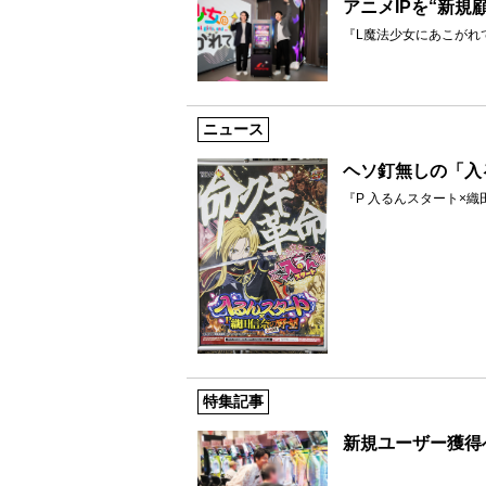
アニメIPを“新規
『L魔法少女にあこがれ
ニュース
ヘソ釘無しの「入
『P 入るんスタート×
特集記事
新規ユーザー獲得