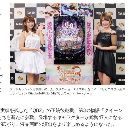
ー
レ
を
プ
史
H
超
て
フォトセッションは美闘士の一人、光明の天使「ナナエル」をイメージしたコスプレ姿の
コンパニオン ©HobbyJAPAN／QBグリムワール・パートナーズ
高実績を残した『QB2』の正統後継機。第3の物語「クイーン
たちも新たに参戦。登場するキャラクターが総勢47人になる
が広がり、液晶画面の演出をより楽しめるようになった。