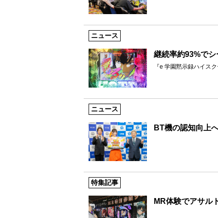
ニュース
継続率約93%で
『e 学園黙示録ハイス
ニュース
BT機の認知向上
特集記事
MR体験でアサル