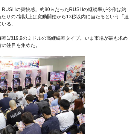
RUSHの爽快感。約80％だったRUSHの継続率が今作は約
大当たりの7割以上は変動開始から13秒以内に当たるという「速
ている。
1/319.9のミドルの高継続率タイプ。いま市場が最も求め
者の注目を集めた。