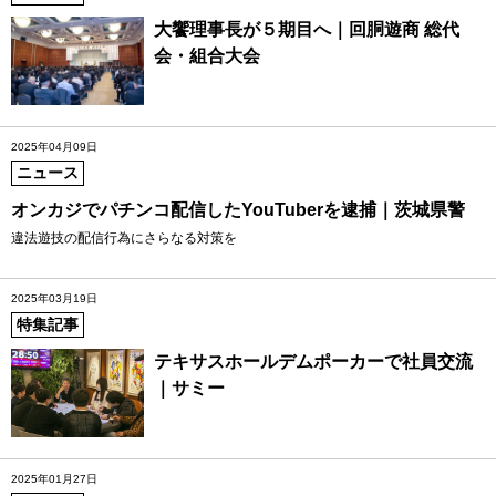
大饗理事長が５期目へ｜回胴遊商 総代
会・組合大会
2025年04月09日
ニュース
オンカジでパチンコ配信したYouTuberを逮捕｜茨城県警
違法遊技の配信行為にさらなる対策を
2025年03月19日
特集記事
テキサスホールデムポーカーで社員交流
｜サミー
2025年01月27日