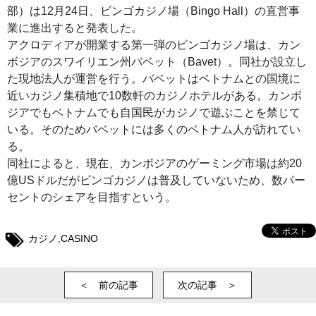
部）は12月24日、ビンゴカジノ場（Bingo Hall）の直営事
業に進出すると発表した。
アクロディアが開業する第一弾のビンゴカジノ場は、カン
ボジアのスワイリエン州バベット（Bavet）。同社が設立し
た現地法人が運営を行う。バベットはベトナムとの国境に
近いカジノ集積地で10数軒のカジノホテルがある。カンボ
ジアでもベトナムでも自国民がカジノで遊ぶことを禁じて
いる。そのためバベットには多くのベトナム人が訪れてい
る。
同社によると、現在、カンボジアのゲーミング市場は約20
億USドルだがビンゴカジノは普及していないため、数パー
セントのシェアを目指すという。
カジノ
,
CASINO
＜ 前の記事
次の記事 ＞