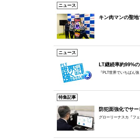
ニュース
キン肉マンの聖地
ニュース
LT継続率約99%
『PLT世界でいちばん強
特集記事
防犯面強化でサー
グローリーナスカ『フェ