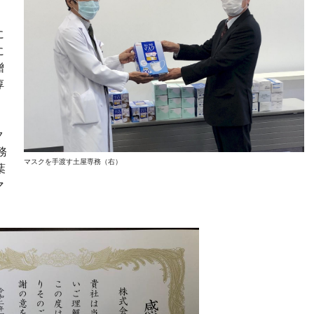
に
に
贈
淳
ク
務
マスクを手渡す土屋専務（右）
葉
マ