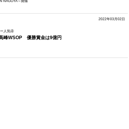
 IN NAGOYA～開催
2022年03月02日
ー人気④
高峰WSOP 優勝賞金は9億円