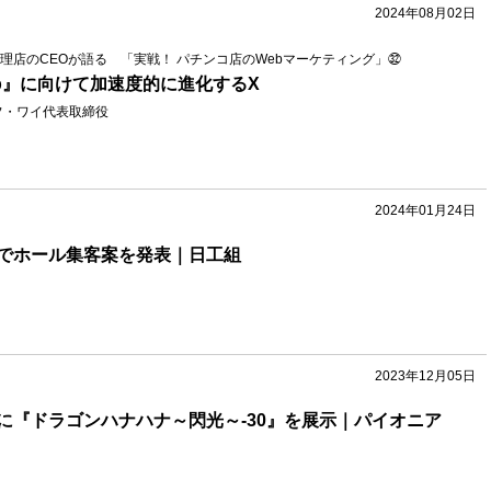
2024年08月02日
理店のCEOが語る 「実戦！ パチンコ店のWebマーケティング」㉜
g App』に向けて加速度的に進化するX
フ・ワイ代表取締役
2024年01月24日
でホール集客案を発表｜日工組
2023年12月05日
に『ドラゴンハナハナ～閃光～-30』を展示｜パイオニア