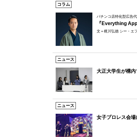
コラム
パチンコ店特化型広告代
『Everythin
文＝梶川弘徳 シー・エ
ニュース
大正大学生が構内
ニュース
女子プロレス会場