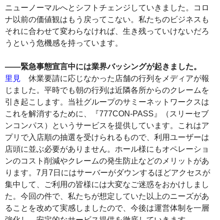
ニューノーマルへとシフトチェンジしていきました。コロ
ナ以前の価値観はもう戻ってこない。私たちのビジネスも
それに合わせて変わらなければ、生き残っていけないだろ
うという危機感を持っています。
――緊急事態宣言中には業界バッシングが起きました。
里見
休業要請に応じなかった店舗の行列をメディアが報
じました。平時でも朝の行列は近隣各所からのクレームを
引き起こします。当社グループのサミーネットワークスは
これを解消するために、『777CON‐PASS』（スリーセブ
ンコンパス）というサービスを提供しています。これはア
プリで入店順の抽選を受けられるもので、利用ユーザーは
店頭に並ぶ必要がありません。ホール様にもオペレーショ
ンのコスト削減やクレームの発生防止などのメリットがあ
ります。7月7日にはサーバーがダウンするほどアクセスが
集中して、ご利用の皆様には大変なご迷惑をおかけしまし
た。今回の件で、私たちが想定していた以上のニーズがあ
ることを改めて実感しましたので、今後は運営体制を一層
強化し、安定的なサービス提供を徹底していきます。