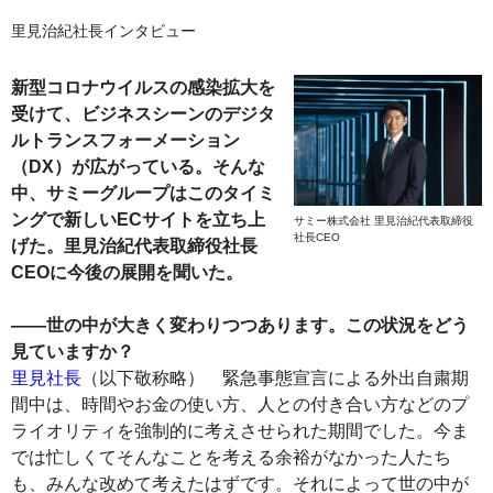
里見治紀社長インタビュー
新型コロナウイルスの感染拡大を
受けて、ビジネスシーンのデジタ
ルトランスフォーメーション
（DX）が広がっている。そんな
中、サミーグループはこのタイミ
ングで新しいECサイトを立ち上
サミー株式会社 里見治紀代表取締役
社長CEO
げた。里見治紀代表取締役社長
CEOに今後の展開を聞いた。
――世の中が大きく変わりつつあります。この状況をどう
見ていますか？
里見社長
（以下敬称略） 緊急事態宣言による外出自粛期
間中は、時間やお金の使い方、人との付き合い方などのプ
ライオリティを強制的に考えさせられた期間でした。今ま
では忙しくてそんなことを考える余裕がなかった人たち
も、みんな改めて考えたはずです。それによって世の中が