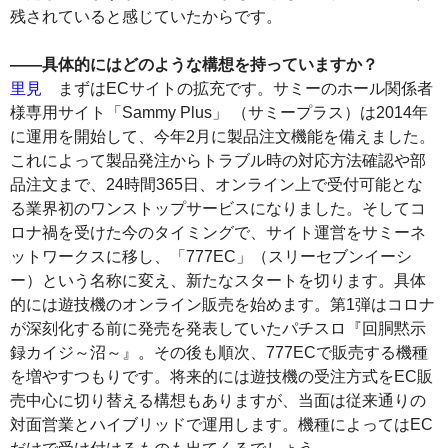
残されていると感じていたからです。
――具体的にはどのような構想を持っていますか？
里見
まずはECサイトの拡充です。サミーのホール関係者
様専用サイト「Sammy Plus」 （サミープラス）は2014年
に運用を開始して、今年2月に製品注文機能を備えました。
これによって製品発注からトラブル時の対応方法確認や部
品注文まで、24時間365日、オンライン上で受付可能とな
る業界初のワンストップサービスになりました。そしてコ
ロナ禍を受けた今のタイミングで、サイト運営をサミーネ
ットワークスに移し、「777EC」（スリーセブンイーシ
ー）という名称に変え、新たなスタートを切ります。具体
的には遊技機のオンライン販売を始めます。第1弾はコロナ
が深刻化する前に発売を発表していたパチスロ『回胴黙示
録カイジ～沼～』。その後も順次、777ECで販売する機種
を増やすつもりです。将来的には遊技機の受注方式をEC販
売中心に切り替える構想もありますが、当面は従来通りの
対面営業とハイブリッドで運用します。機種によってはEC