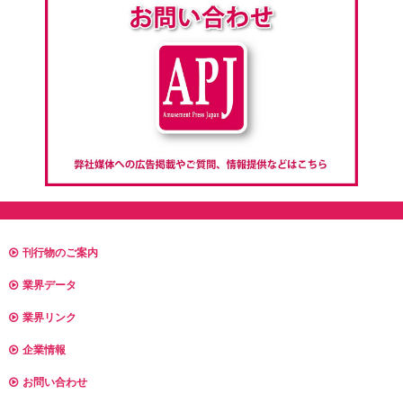
刊行物のご案内
業界データ
業界リンク
企業情報
お問い合わせ