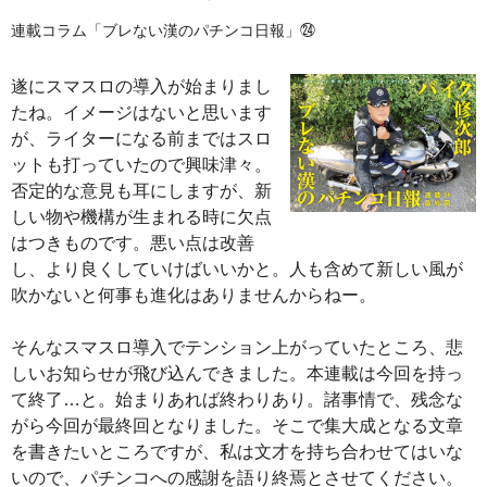
連載コラム「ブレない漢のパチンコ日報」㉔
遂にスマスロの導入が始まりまし
たね。イメージはないと思います
が、ライターになる前まではスロ
ットも打っていたので興味津々。
否定的な意見も耳にしますが、新
しい物や機構が生まれる時に欠点
はつきものです。悪い点は改善
し、より良くしていけばいいかと。人も含めて新しい風が
吹かないと何事も進化はありませんからねー。
そんなスマスロ導入でテンション上がっていたところ、悲
しいお知らせが飛び込んできました。本連載は今回を持っ
て終了…と。始まりあれば終わりあり。諸事情で、残念な
がら今回が最終回となりました。そこで集大成となる文章
を書きたいところですが、私は文才を持ち合わせてはいな
いので、パチンコへの感謝を語り終焉とさせてください。