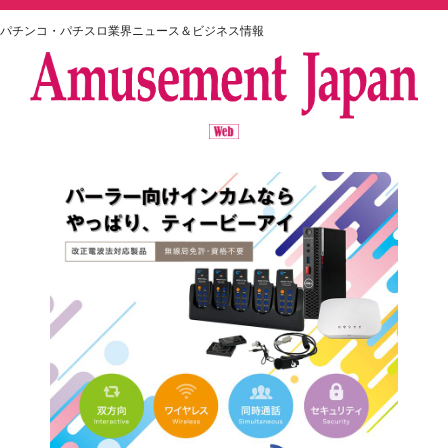
パチンコ・パチスロ業界ニュース＆ビジネス情報