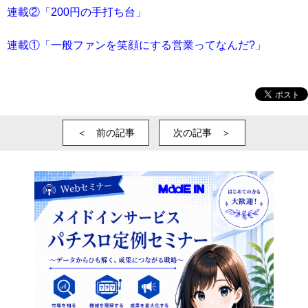
連載②「200円の手打ち台」
連載①「一般ファンを笑顔にする営業ってなんだ?」
＜ 前の記事
次の記事 ＞