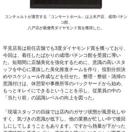
コンチェルトが運営する「コンサートホール」は上木戸店、成増パチン
コ館、
八戸店が最優秀ダイヤモンド賞を獲得した。
平見店長は前任店舗でも3度ダイヤモンド賞を獲っており、
今回は、着任したばかりの成増パチンコ館を受賞に導い
た。短期間に店舗美化を強化するために、意識の高いスタ
ッフを中心に選抜した美化推進チームを作り、役割分担決
めやスケジュール作成などを任せた。整理・整頓・清掃の
意識付けは、休憩室や事務所等のバックヤードから始め、
もっとキレイにできるということを示し、従業員の中の
「当たり前」の認識レベルの向上を図った。
「現場スタッフの目線では店内のガサツ状態が風景化しや
すく、気づきの意識が低下し、他の業務が忙しい中で後回
しにしてしまうこともあります。ですから熱量が下がった