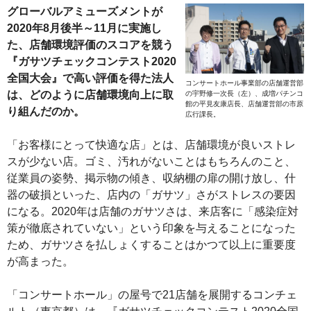
グローバルアミューズメントが
2020年8月後半～11月に実施し
た、店舗環境評価のスコアを競う
『ガサツチェックコンテスト2020
全国大会』で高い評価を得た法人
コンサートホール事業部の店舗運営部
は、どのように店舗環境向上に取
の宇野修一次長（左）、成増パチンコ
館の平見友康店長、店舗運営部の市原
り組んだのか。
広行課長。
「お客様にとって快適な店」とは、店舗環境が良いストレ
スが少ない店。ゴミ、汚れがないことはもちろんのこと、
従業員の姿勢、掲示物の傾き、収納棚の扉の開け放し、什
器の破損といった、店内の「ガサツ」さがストレスの要因
になる。2020年は店舗のガサツさは、来店客に「感染症対
策が徹底されていない」という印象を与えることになった
ため、ガサツさを払しょくすることはかつて以上に重要度
が高まった。
「コンサートホール」の屋号で21店舗を展開するコンチェ