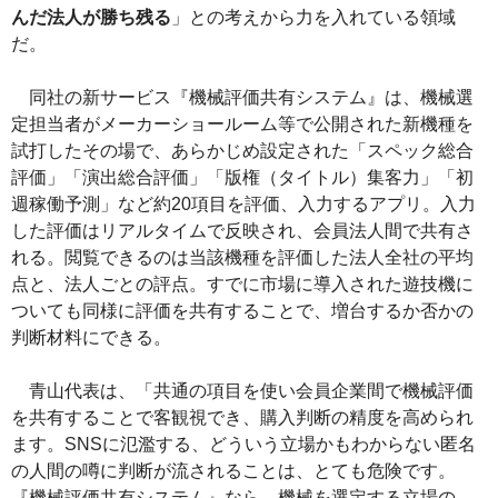
んだ法人が勝ち残る
」との考えから力を入れている領域
だ。
同社の新サービス『機械評価共有システム』は、機械選
定担当者がメーカーショールーム等で公開された新機種を
試打したその場で、あらかじめ設定された「スペック総合
評価」「演出総合評価」「版権（タイトル）集客力」「初
週稼働予測」など約20項目を評価、入力するアプリ。入力
した評価はリアルタイムで反映され、会員法人間で共有さ
れる。閲覧できるのは当該機種を評価した法人全社の平均
点と、法人ごとの評点。すでに市場に導入された遊技機に
ついても同様に評価を共有することで、増台するか否かの
判断材料にできる。
青山代表は、「共通の項目を使い会員企業間で機械評価
を共有することで客観視でき、購入判断の精度を高められ
ます。SNSに氾濫する、どういう立場かもわからない匿名
の人間の噂に判断が流されることは、とても危険です。
『機械評価共有システム』なら、機械を選定する立場の