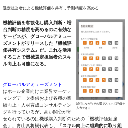
選定担当者による機械評価を共有し予測精度を高める
機械評価を客観化し購入判断・増
台判断の精度を高めるのに有効な
サービスが、グローバルアミュー
ズメントがリリースした『機械評
価共有システム』だ。これを活用
することで機械選定担当者のスキ
ル向上も可能になる。
グローバルアミューズメント
はホール企業向けに業界マーケテ
ィングデータ提供および各種の業
試打しながらその場でスマホで評価を
績向上・人材育成コンサルティン
入力できる
グを行っているが、高い関心が寄
せられているのは機械購入判断のための「機械評価勉強
会」。青山真将樹代表も、「
スキル向上に組織的に取り組