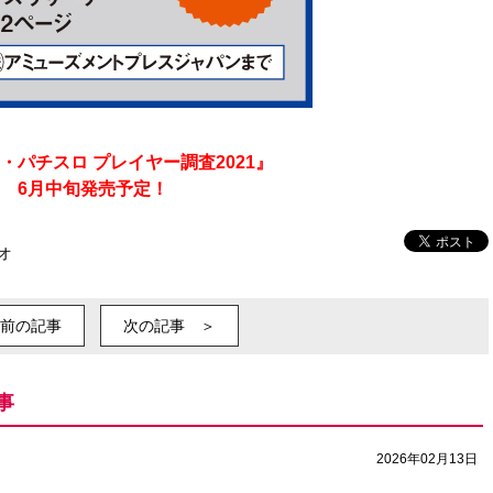
・パチスロ プレイヤー調査2021』
6月中旬発売予定！
オ
前の記事
次の記事 ＞
事
2026年02月13日