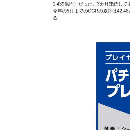
1,439億円）だった。3カ月連続して
今年の5月までのGGRの累計は42,4
る。