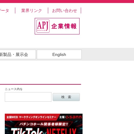
データ
業界リンク
お問い合わせ
新製品・展示会
English
ニュース内を