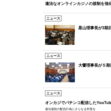
違法なオンラインカジノの規制を強
ニュース
星山理事長が3期
ニュース
大饗理事長が５期
ニュース
オンカジでパチンコ配信したYouTu
違法遊技の配信行為にさらなる対策を