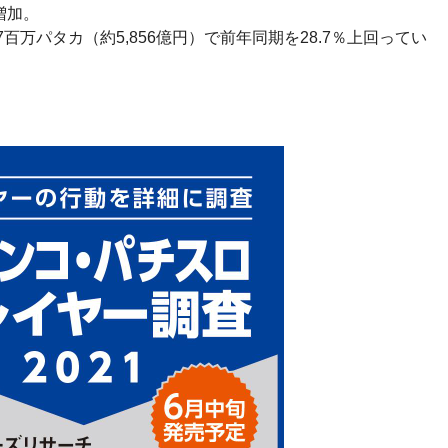
増加。
87百万パタカ（約5,856億円）で前年同期を28.7％上回ってい