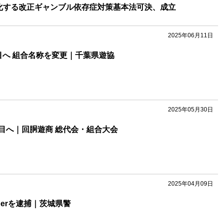
化する改正ギャンブル依存症対策基本法可決、成立
2025年06月11日
目へ 組合名称を変更｜千葉県遊協
2025年05月30日
目へ｜回胴遊商 総代会・組合大会
2025年04月09日
berを逮捕｜茨城県警