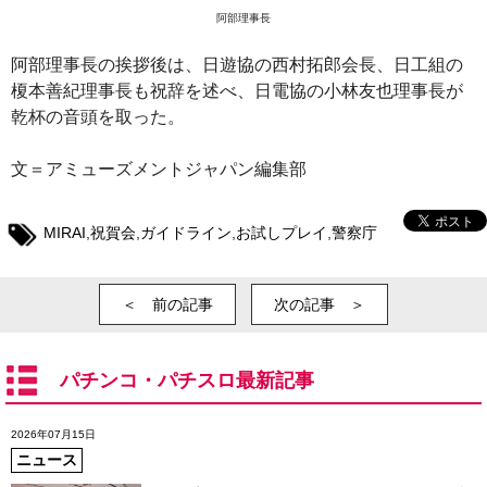
阿部理事長
阿部理事長の挨拶後は、日遊協の西村拓郎会長、日工組の
榎本善紀理事長も祝辞を述べ、日電協の小林友也理事長が
乾杯の音頭を取った。
文＝アミューズメントジャパン編集部
MIRAI
,
祝賀会
,
ガイドライン
,
お試しプレイ
,
警察庁
＜ 前の記事
次の記事 ＞
パチンコ・パチスロ最新記事
2026年07月15日
ニュース