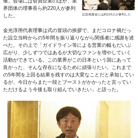
催。会場には会員企業のほか、業
界団体の理事長ら約220人が参列
記念祝賀会には約220人が参列した
した。
金光淳用代表理事は式の冒頭の挨拶で、まだコロナ禍だっ
た設立当時からの5年間を振り返りながら関係者に感謝を述
べた。その上で「ガイドライン等による営業の幅もだいぶ
広がり、少しずつではあるが大切なファンを増やしていく
活動ができている。この業界がこの日本という国にあって
良かった、そんな存在になるために頑張りたい。これまで
の5年間を上回る結果を残すのは大変なことだと承知してい
るが、今日からまた一段とブーストがかかったと言ってい
ただけるよう今後も取り組んでいきたい」と語った。