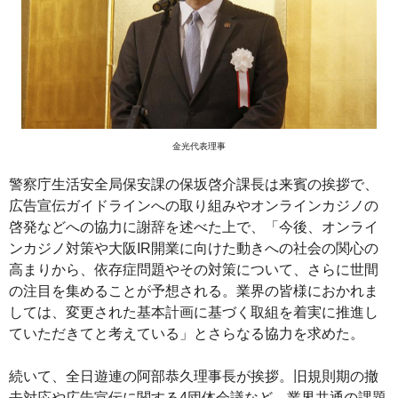
金光代表理事
警察庁生活安全局保安課の保坂啓介課長は来賓の挨拶で、
広告宣伝ガイドラインへの取り組みやオンラインカジノの
啓発などへの協力に謝辞を述べた上で、「今後、オンライ
ンカジノ対策や大阪IR開業に向けた動きへの社会の関心の
高まりから、依存症問題やその対策について、さらに世間
の注目を集めることが予想される。業界の皆様におかれま
しては、変更された基本計画に基づく取組を着実に推進し
ていただきてと考えている」とさらなる協力を求めた。
続いて、全日遊連の阿部恭久理事長が挨拶。旧規則期の撤
去対応や広告宣伝に関する4団体会議など、業界共通の課題