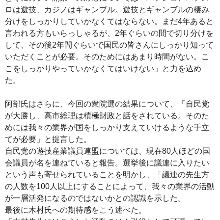
ロは遊技、カジノはギャンブル。遊技とギャンブルの棲み
分けをしっかりしていかなくてはならない。まだ4年あると
言われる方もいらっしゃるが、2年ぐらいの間で切り分けを
して、その後2年間ぐらいで国民の皆さんにしっかり知って
いただくことが必要。そのためにはあまり時間がない。こ
こをしっかりやっていかなくてはいけない」と力を込め
た。
阿部氏はさらに、今回の衆院選の結果について、「自民党
が大勝し、高市総理は積極財政と話をされている。そのた
めには我々の業界が国をしっかり支えていけるような手立
てが必要」と提言した。
自民党の遊技産業議員連盟については、現在80人ほどの国
会議員が名を連ねていると報告。選挙後に議連に入りたい
という声も寄せられていることを明かし、「議連の先生方
の人数を100人以上にすることによって、我々の業界の活動
が一層活発になるのではないかとの認識を示した。
最後に木村氏への期待感をこう述べた。