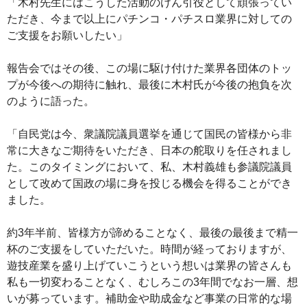
「木村先生にはこうした活動のけん引役として頑張ってい
ただき、今まで以上にパチンコ・パチスロ業界に対しての
ご支援をお願いしたい」
報告会ではその後、この場に駆け付けた業界各団体のトッ
プが今後への期待に触れ、最後に木村氏が今後の抱負を次
のように語った。
「自民党は今、衆議院議員選挙を通じて国民の皆様から非
常に大きなご期待をいただき、日本の舵取りを任されまし
た。このタイミングにおいて、私、木村義雄も参議院議員
として改めて国政の場に身を投じる機会を得ることができ
ました。
約3年半前、皆様方が諦めることなく、最後の最後まで精一
杯のご支援をしていただいた。時間が経っておりますが、
遊技産業を盛り上げていこうという想いは業界の皆さんも
私も一切変わることなく、むしろこの3年間でなお一層、想
いが募っています。補助金や助成金など事業の日常的な場