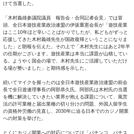
けて当選した。
「木村義雄参議院議員 報告会・合同記者会見」では冒
頭、全日本遊技産業政治連盟の伊坂重憲会長が「遊技産業
はここ10年ほど辛いことばかりでしたが、私どもがずっと
応援してきた木村義雄先生が国政復帰ということになりま
した」と朗報を伝えた。その上で「木村先生にはあと2年半
の任期がございます。遊技産業は本当に課題が山積してい
る。ようやく国会の場で、木村先生にご活躍していただけ
る場が整いました」と期待感を示した。
続いてマイクを握ったのは全日本遊技産業政治連盟の前会
長で全日遊連理事長の阿部恭久氏。阿部氏は木村氏の当選
を機に解決していきたい業界が抱える課題について、風営
法の許可業種と届出業種の切り分けの問題、外国人留学生
の資格外労働の見直し、2030年に迫る日本でのカジノ開業
への対策を挙げた。
とくにカジノ開業への対応については「パチンコ、パチス