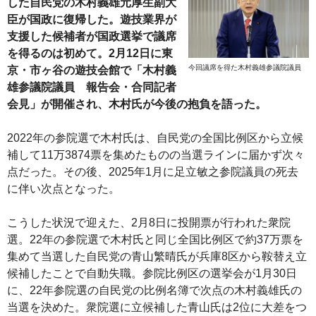
した自民党の木村義雄元厚生副大
臣が国政に復帰した。遊技業界が
支援した候補者が国政選挙で議席
を得るのは初めて。2月12日に東
今回議席を得た木村義雄参議院議員
京・市ヶ谷の遊技会館で「木村義
雄参議院議員 報告会・合同記者
会見」が開催され、木村氏が今後の抱負を語った。
2022年の参院選で木村氏は、自民党の全国比例区から立候
補して11万3874票を集めたものの当選ラインに届かず次々
点だった。その後、2025年1月に足立敏之参院議員の死去
に伴い次点となった。
こうした状況で迎えた、2月8日に投開票が行われた衆院
選。22年の参院選で木村氏と同じ全国比例区で約37万票を
集めて当選した自民党の青山繁晴氏が兵庫8区から鞍替え立
候補したことで自動失職。参院比例区の選挙会が1月30日
に、22年参院選の自民党の比例名簿で次点の木村義雄氏の
当選を決めた。衆院選に立候補した青山氏は2位に大差をつ