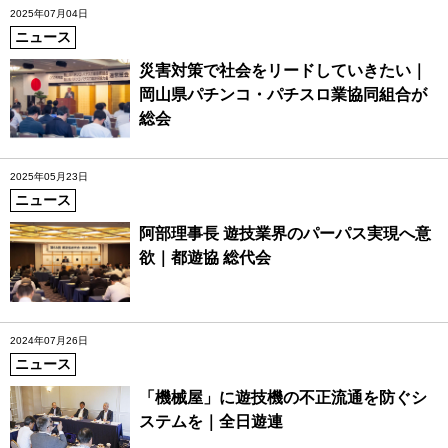
2025年07月04日
ニュース
災害対策で社会をリードしていきたい｜
岡山県パチンコ・パチスロ業協同組合が
総会
2025年05月23日
ニュース
阿部理事長 遊技業界のパーパス実現へ意
欲｜都遊協 総代会
2024年07月26日
ニュース
「機械屋」に遊技機の不正流通を防ぐシ
ステムを｜全日遊連