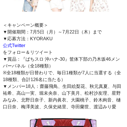
＜キャンペーン概要＞
▼開催期間：7月5日（月）～7月22日（木）まで
▼応募方法：KYORAKU
公式Twitter
をフォロー＆リツイート
▼賞品：『ぱちスロ 沖ハナ-30』筐体下部の乃木坂46メン
バーパネル（全18種類）
※全18種類が日替わりで、毎日1種類が7人に当選する（全
18種類、合計126名に当たる）
▼メンバー18人：齋藤飛鳥、生田絵梨花、秋元真夏、与田
祐希、高山一実、堀未央奈、山下美月、松村沙友理、星野
みなみ、北野日奈子、新内眞衣、大園桃子、鈴木絢音、樋
口日奈、梅澤美波、久保史緒里、寺田蘭世、渡辺みり愛