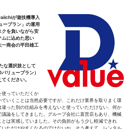
ichiが遊技機導入
リュープラン」の運用
スクを負いながら安
テムに込めた思い
大一商会の平田雄工
たな選択肢として
、Dバリュープラン）
えてください。
を使っていただくか
いていくことは当然必要ですが、これだけ業界を取りまく環
は違った別の仕組みを考えないと使っていただけない、何か
で議論をしてきました。グループ会社に直営店もあり、機械
ことは実感していました。その負担がもう少し軽減できれ
ていただけやすくなるのではないか。そう考えて、レンタル