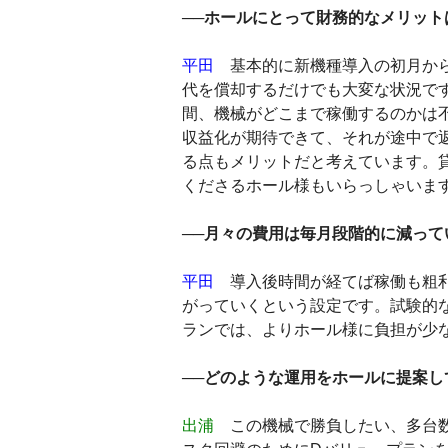
──ホールにとって財務的なメリット
平田
基本的に新機種導入の初月から
代を償却するだけでも大変な状況です
間、機械がどこまで稼働するのかは
収益化が期待できて、それが途中で
る点もメリットだと考えています。
くださるホール様もいらっしゃいま
──月々の費用は毎月段階的に減って
平田
導入後時間が経てば稼働も粗利
がっていくという設定です。試験的
ランでは、よりホール様に負担が少
──どのような運用をホールに提案し
出浦
この機械で勝負したい、多台数