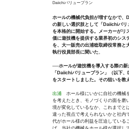
Daiichiバリュープラン
ホールの機械代負担が増すなかで、Dai
の新しい選択肢として「Daiichiバ
を本格的に開始する。メーカーがリ
価に遊技機を提供する業界初のシス
を、大一販売の出浦稔取締役常務と
執行役員部長に聞いた
。
──ホールが遊技機を導入する際の新
「Daiichiバリュープラン」（以下
をスタートしました。その狙いを教
出浦
ホール様にいかに自社の機械
を考えたとき、モノづくりの面を磨
境が変化しているなか、これまでと
違った視点で考えられないかと社内
代がホール様の利益を圧迫している
ば、当社の機械をホール様が選択し