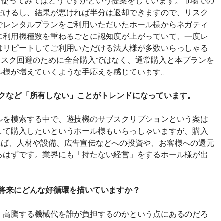
を使ってみてはどうですかという提案をしています。市場での
だけるし、結果が悪ければ半分は返却できますので、リスク
でレンタルプランをご利用いただいたホール様からネガティ
に利用機種数を重ねるごとに認知度が上がっていて、一度レ
はリピートしてご利用いただける法人様が多数いらっしゃる
リスク回避のために全台購入ではなく、通常購入と本プランを
ル様が増えていくような手応えを感じています。
スクなど「所有しない」ことがトレンドになっています。
を模索する中で、遊技機のサブスクリプションという案は
して購入したいというホール様もいらっしゃいますが、購入
れば、人材や設備、広告宣伝などへの投資や、お客様への還元
るはずです。業界にも「持たない経営」をするホール様が出
の将来にどんな好循環を描いていますか？
高騰する機械代を誰が負担するのかという点にあるのだろ