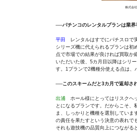
株式会社
──パチンコのレンタルプランは業界
平田
レンタルはすでにパチスロで実
シリーズ機に代えられるプランは初め
点で市場での結果が良ければ買取か
いただいた後、5カ月目以降はシリ
す。1プランで2機種分使える点は
──このスキームだと3カ月で返却さ
出浦
ホール様にとってはリスクヘッ
とになるプランです。だからこそ、
ま、しっかりと機種を選別していま
の責任を果たすという決意の表れで
それも遊技機の品質向上につながる