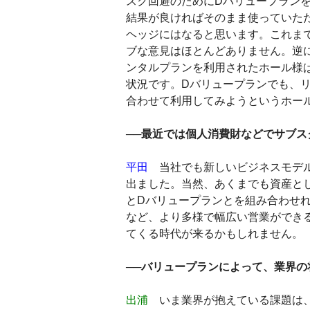
スク回避のためにDバリュープラン
結果が良ければそのまま使っていた
ヘッジにはなると思います。これま
ブな意見はほとんどありません。逆
ンタルプランを利用されたホール様
状況です。Dバリュープランでも、
合わせて利用してみようというホー
──最近では個人消費財などでサブ
平田
当社でも新しいビジネスモデル
出ました。当然、あくまでも資産と
とDバリュープランとを組み合わせ
など、より多様で幅広い営業ができ
てくる時代が来るかもしれません。
──バリュープランによって、業界
出浦
いま業界が抱えている課題は、