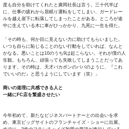
度も自分を助けてくれたと廣岡社長は言う。三十代半ば
に、仕事の疲れから居眠り運転をしてしまい、ガードレー
ルを越え崖下に転落してしまったことがある。ところが途
中に生えている木に車がひっかかり、九死に一生を得た。
「その時も、何か目に見えない力に助けてもらいました。
いつも自らに恥じることのない行動をしていれば、なんと
かなる。悪いことは10のうち9は起こらない。それが僕の人
生観。もちろん、頑張っても失敗してしまうことだってあ
ります。その時は、天才バカボンのパパのように、『これ
でいいのだ』と思うようにしています（笑）」
商いの道理に共感できる人と
一緒にFC店を繁盛させたい
今年初めて、新たなビジネスパートナーとの出会いを求
め、東京ビッグサイトのフランチャイズ・ショーに出展。