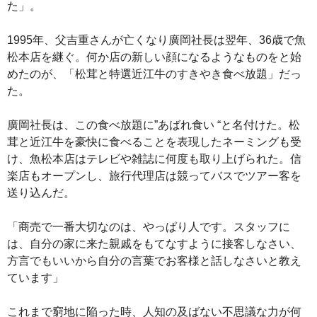
た」。
1995年、父吉重さんが亡くなり廣岡社長は翌年、36歳で魚
松本店を継ぐ。何か店の新しい顔になるようなものをと始
めたのが、「松茸と特選近江牛のすきやき食べ放題」だっ
た。
廣岡社長は、この食べ放題に”あばれ食い “と名付けた。松
茸と近江牛を豪快に食べることを表現したネーミングも受
け、魚松本店はテレビや雑誌に何度も取り上げられた。信
楽店もオープンし、旅行代理店は競ってバスでツアー客を
送り込んだ。
「商売で一番大切なのは、やっぱり人です。スタッフに
は、自分の家に来た親戚をもてなすように接客しなさい、
方言でもいいから自分の言葉でお客様と話しなさいと教え
ています」
これまで窮地に陥った時、人知の及ばない不思議な力が何