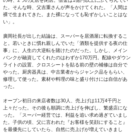
の時、2つの支店を閉店。借金は1億円以上にふくらんでい
た。そんな時、父吉重さんが声をかけてくれた。「人間は
裸で生まれてきた。また裸になっても恥ずかしいことはな
い」。
廣岡社長が出した結論は、スーパーを居酒屋に転換するこ
と。若いときに慣れ親しんでいた「酒類を提供する夜の仕
事」に、人生の大逆転を賭けたのだった。しかし、メイン
バンクが融資してくれたのはわずか170万円。配線やダウン
ライトの設置、クロスシートを貼る前の壁の補修は自分で
やった。厨房器具は、中古業者からジャンク品をもらい、
修理して使った。素材や料理の味と盛り付けには自信があ
った。
オープン初日の来店者数は30人、売上げは11万4千円と
上々だった。その後も順調に売上げを伸ばし、繁盛店にな
った。「スーパー経営では、利益を追い求め過ぎていまし
た。子供の頃、父に言われた『お客様を笑顔にすること』
を最優先にしていたら、自然に売上げが増えていきまし