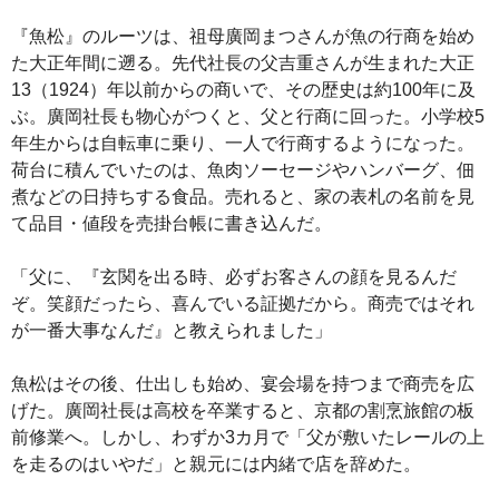
『魚松』のルーツは、祖母廣岡まつさんが魚の行商を始め
た大正年間に遡る。先代社長の父吉重さんが生まれた大正
13（1924）年以前からの商いで、その歴史は約100年に及
ぶ。廣岡社長も物心がつくと、父と行商に回った。小学校5
年生からは自転車に乗り、一人で行商するようになった。
荷台に積んでいたのは、魚肉ソーセージやハンバーグ、佃
煮などの日持ちする食品。売れると、家の表札の名前を見
て品目・値段を売掛台帳に書き込んだ。
「父に、『玄関を出る時、必ずお客さんの顔を見るんだ
ぞ。笑顔だったら、喜んでいる証拠だから。商売ではそれ
が一番大事なんだ』と教えられました」
魚松はその後、仕出しも始め、宴会場を持つまで商売を広
げた。廣岡社長は高校を卒業すると、京都の割烹旅館の板
前修業へ。しかし、わずか3カ月で「父が敷いたレールの上
を走るのはいやだ」と親元には内緒で店を辞めた。