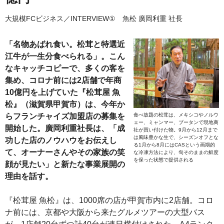
大規模FCビジネス／INTERVIEW① 魚松 廣岡利重 社長
「名物あばれ食い。松茸と特選近
江牛が一生分食べられる」。こん
なキャッチコピーで、多くの客を
集め、コロナ前には2店舗で年商
10億円を上げていた『松茸屋 魚
松』（滋賀県甲賀市）は、今年か
食べ放題の松茸は、メキシコやノルウ
らフランチャイズ加盟店の募集を
ェー、ミャンマー、ブータンで現地商
開始した。廣岡利重社長は、「成
社が買い付けた物。9月から12月まで
は風味豊かな生で、シーズンオフとな
功した店のノウハウをお伝えし
る1月から8月にはCASという画期的
て、オーナーさんやその家族の笑
な冷凍方法により、旬そのままの鮮度
を保った状態で提供される
顔が見たい」と新たな事業展開の
理由を話す。
『松茸屋 魚松』は、1000席の店が甲賀市内に2店舗。コロ
ナ前には、京都や大阪から来たグルメツアーの大型バス