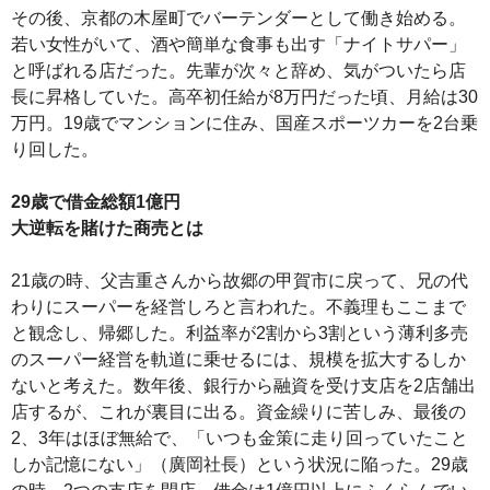
その後、京都の木屋町でバーテンダーとして働き始める。
若い女性がいて、酒や簡単な食事も出す「ナイトサパー」
と呼ばれる店だった。先輩が次々と辞め、気がついたら店
長に昇格していた。高卒初任給が8万円だった頃、月給は30
万円。19歳でマンションに住み、国産スポーツカーを2台乗
り回した。
29歳で借金総額1億円
大逆転を賭けた商売とは
21歳の時、父吉重さんから故郷の甲賀市に戻って、兄の代
わりにスーパーを経営しろと言われた。不義理もここまで
と観念し、帰郷した。利益率が2割から3割という薄利多売
のスーパー経営を軌道に乗せるには、規模を拡大するしか
ないと考えた。数年後、銀行から融資を受け支店を2店舗出
店するが、これが裏目に出る。資金繰りに苦しみ、最後の
2、3年はほぼ無給で、「いつも金策に走り回っていたこと
しか記憶にない」（廣岡社長）という状況に陥った。29歳