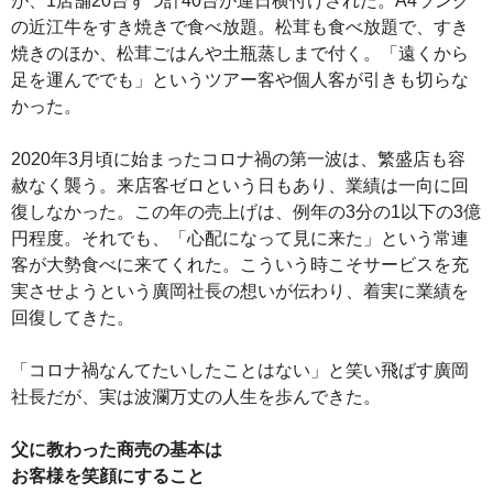
が、1店舗20台ずつ計40台が連日横付けされた。A4ランク
の近江牛をすき焼きで食べ放題。松茸も食べ放題で、すき
焼きのほか、松茸ごはんや土瓶蒸しまで付く。「遠くから
足を運んででも」というツアー客や個人客が引きも切らな
かった。
2020年3月頃に始まったコロナ禍の第一波は、繁盛店も容
赦なく襲う。来店客ゼロという日もあり、業績は一向に回
復しなかった。この年の売上げは、例年の3分の1以下の3億
円程度。それでも、「心配になって見に来た」という常連
客が大勢食べに来てくれた。こういう時こそサービスを充
実させようという廣岡社長の想いが伝わり、着実に業績を
回復してきた。
「コロナ禍なんてたいしたことはない」と笑い飛ばす廣岡
社長だが、実は波瀾万丈の人生を歩んできた。
父に教わった商売の基本は
お客様を笑顔にすること