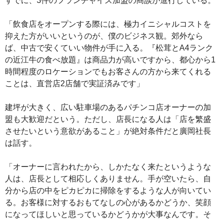
すでに、3件のフランチャイズ加盟の商談が進行している。
「飲食店をオープンする際には、極力イニシャルコストを
抑えた方がいいというのが、僕のビジネス観。郊外なら
ば、中古で安くていい物件が手に入る。『松茸とA4ランク
の近江牛の食べ放題』は商品力が高いですから、都心から1
時間程度のロケーションでもお客さんの方から来てくれる
ことは、直営店2店舗で実証済みです」
建坪が大きく、広い駐車場のあるパチンコ店オーナーの加
盟も大歓迎だという。ただし、店長になる人は「店を繁盛
させたいという意欲があること」が絶対条件だと廣岡社長
は話す。
「オーナーに言われたから、しかたなく来たというような
人は、店長として相応しくありません。手が空いたら、自
分から店の中をピカピカに掃除をするような人が向いてい
る。お客様に対するおもてなしの心があるかどうか、笑顔
になってほしいと思っているかどうかが大事なんです。そ