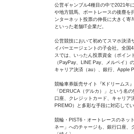
公営ギャンブル4種目の中で2021
や地方競馬、ボートレースの後塵を拝し
ンターネット投票の伸長に大きく寄与
といった老舗IT企業だ。
公営競技において初めてスマホ決済サービス
イバーエージェントの子会社。全国
スでは、いったん投票資金（ポイン
（PayPay、LINE Pay、メルペイ）
キャリア決済（au）、銀行、Apple
競輪車券販売サイト『Kドリームス
「DERUCA（デルカ）」という名
口座、クレジットカード、キャリア決済、
PREMO）と多彩な手段に対応して
競輪・PIST6・オートレースのネット
ネー」へのチャージも、銀行口座、クレ