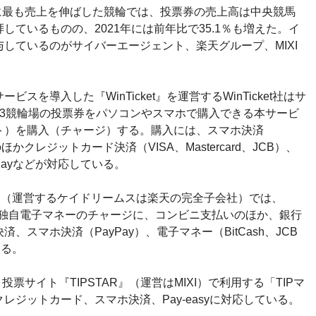
年に最も売上を伸ばした競輪では、投票券の売上高は中央競馬
ているものの、2021年には前年比で35.1％も増えた。イ
しているのがサイバーエージェント、楽天グループ、MIXI
を導入した『WinTicket』を運営するWinTicket社はサ
43競輪場の投票券をパソコンやスマホで購入できる本サービ
ト）を購入（チャージ）する。購入には、スマホ決済
のほかクレジットカード決済（VISA、Mastercard、JCB）、
 Payなどが対応している。
』（運営するケイドリームスは楽天の完全子会社）では、
の独自電子マネーのチャージに、コンビニ支払いのほか、銀行
スマホ決済（PayPay）、電子マネー（BitCash、JCB
いる。
投票サイト『TIPSTAR』（運営はMIXI）で利用する「TIPマ
ジットカード、スマホ決済、Pay‐easyに対応している。