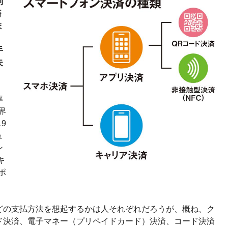
制
済
ま
手
失
率
界
9
ュ
ン
キ
ポ
どの支払方法を想起するかは人それぞれだろうが、概ね、ク
ド決済、電子マネー（プリペイドカード）決済、コード決済