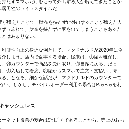
を持たずスマホだけをもって外出する人が増えてきたことが
年層男性のライフスタイルだ。
頻度が増えたことで、財布を持たずに外出することが増えた人
せず（忘れて）財布を持たずに家を出てしまうこともあるだ
ことはあまりない。
利便性向上の身近な例として、マクドナルドが2020年に全
紹介しよう。店内で食事する場合、従来は、①席を確保し、
し、③カウンターで商品を受け取り、④自席に戻る、だっ
ば、①入店して着席、②席からスマホで注文・支払いし待
取る、となる。細かな話だが、マクドナルドのカウンターで
いない。しかし、モバイルオーダー利用の場合はPayPayを利
キャッシュレス
ターネット投票の割合は9割近くであることから、売上のおお
。