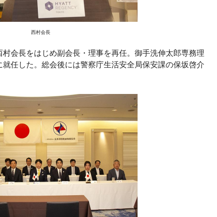
西村会長
西村会長をはじめ副会長・理事を再任。御手洗伸太郎専務理
に就任した。総会後には警察庁生活安全局保安課の保坂啓介