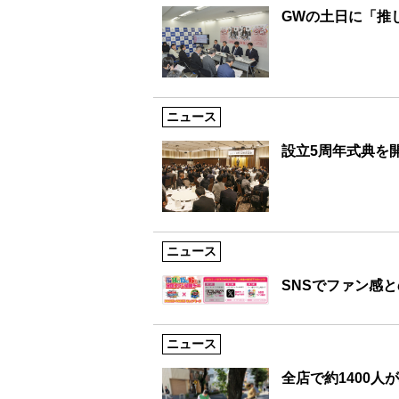
GWの土日に「推
ニュース
設立5周年式典を開
ニュース
SNSでファン感
ニュース
全店で約1400人