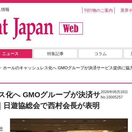
ス情報
刊行物のご案内
業界
ニュース
特集記事
コラム
ホールのキャッシュレス化へ GMOグループが決済サービス提供に協
2026年06月16日
ス化へ GMOグループが決済サ
No.10005257
｜日遊協総会で西村会長が表明
ハ
総