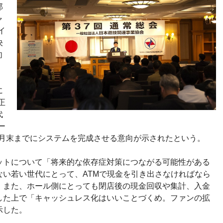
郎
ャ
イ
決
向
に
正
代
ー
12月末までにシステムを完成させる意向が示されたという。
ットについて「将来的な依存症対策につながる可能性がある
ない若い世代にとって、ATMで現金を引き出さなければなら
。また、ホール側にとっても閉店後の現金回収や集計、入金
した上で「キャッシュレス化はいいことづくめ。ファンの拡
示した。