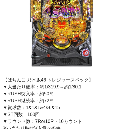
【ぱちんこ 乃木坂46 トレジャースペック】
▼大当たり確率：約1/319.9→約1/80.1
▼RUSH突入率：約50％
▼RUSH継続率：約72％
▼賞球数：1&1&1&4&6&15
▼ST回数：100回
▼ラウンド数：7Ror10R・10カウント
※小当たり時はV入賞が条件