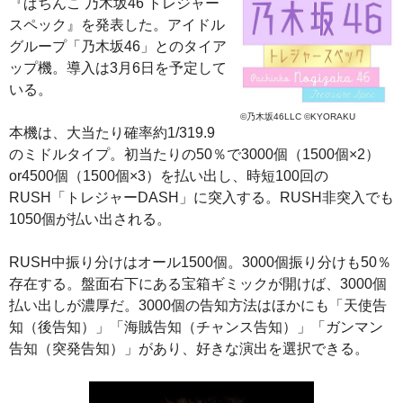
『ぱちんこ 乃木坂46 トレジャー
スペック』を発表した。アイドル
グループ「乃木坂46」とのタイア
ップ機。導入は3月6日を予定して
いる。
©乃木坂46LLC ©KYORAKU
本機は、大当たり確率約1/319.9
のミドルタイプ。初当たりの50％で3000個（1500個×2）
or4500個（1500個×3）を払い出し、時短100回の
RUSH「トレジャーDASH」に突入する。RUSH非突入でも
1050個が払い出される。
RUSH中振り分けはオール1500個。3000個振り分けも50％
存在する。盤面右下にある宝箱ギミックが開けば、3000個
払い出しが濃厚だ。3000個の告知方法はほかにも「天使告
知（後告知）」「海賊告知（チャンス告知）」「ガンマン
告知（突発告知）」があり、好きな演出を選択できる。