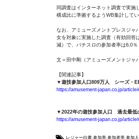
同調査はインターネット調査で実施し
構成比に準拠するようWB集計してい
なお、アミューズメントプレスジャパン
女を対象に実施した調査（有効回答は4
減）で、パチスロの参加者率は6.0％
文＝田中剛（アミューズメントジャ
【関連記事】
▼遊技参加人口809万人 シーズ・EB
https://amusement-japan.co.jp/article
▼2022年の遊技参加人口 過去最低の
https://amusement-japan.co.jp/article
レジャー白書
,
参加率
,
参加者率
,
参加人