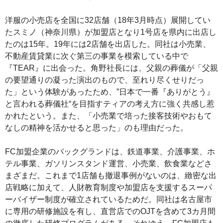
洋服の小売店を全国に32店舗（18年3月時点）展開してい
たスミノ（神奈川県）が加盟店となり1号店を県内に出店し
たのは15年。19年には2店舗を出店した。同社は小売業、
不動産賃貸業に次ぐ第三の事業を模索している中で
『TEAR』に出会った。角野社長には、父親の葬儀が「父親
の要望通りの凝った演出のもので、至れり尽くせりだっ
た」という体験があったため、”日本で一番『ありがとう』
と言われる葬儀社“を目指すティアの考え方に強く共感し惹
かれたという。また、「小売業で培った接客技術やおもて
なしの精神を活かせると思った」のも理由だった。
FC加盟企業のバックグランドは、鉄道事業、介護事業、ホ
テル事業、ガソリンスタンド運営、小売業、飲食業などさ
まざまだ。これまで1店舗も撤退事例がないのは、緻密な出
店戦略に加えて、人財教育制度や加盟店を支援するスーパ
ーバイザー制度が確立されているためだ。同社は名古屋市
に専用の研修施設を有し、直営店でのOJTを含めて3カ月間