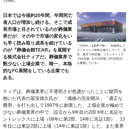
TEAR』
日本では今後約20年間、年間死亡
者人口が増加し続ける。そこで成
長市場と目されているのが葬儀業
界だが、その中で市場の変化をい
ち早く読み取り成長を続けている
『TEAR』は業界で唯一、本格的なフ
のが『葬儀会館TEAR』を展開す
ランチャイズ体制を確立していて、現
在、直営で89店舗、フランチャイズ
る株式会社ティアだ。葬儀業界で
で64店舗、計153店舗（9月末時点）
を展開している。
数少ない上場企業で、唯一、本格
的なFC展開をしている企業でも
ある。
ティアは、葬儀業界に不透明さが色濃かったことに疑問を
抱いた代表の冨安徳久氏が、「価格の完全開示」「適正な
費用」を打ち出して1997年に創業した。上場企業が極めて
少ない葬儀業界の中で、設立から9年目の200 6年に名証セ
ントレックスに上場（08年に第2部、14年に名証1部）、13
年目には東証2部に上場（14年に東証1部）した。また業界