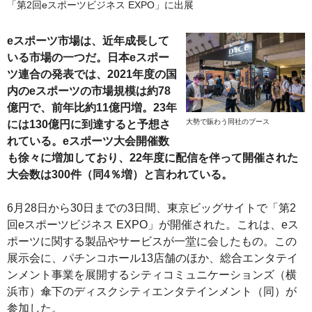
「第2回eスポーツビジネス EXPO」に出展
eスポーツ市場は、近年成長して
いる市場の一つだ。日本eスポー
ツ連合の発表では、2021年度の国
内のeスポーツの市場規模は約78
億円で、前年比約11億円増。23年
大勢で賑わう同社のブース
には130億円に到達すると予想さ
れている。eスポーツ大会開催数
も徐々に増加しており、22年度に配信を伴って開催された
大会数は300件（同4％増）と言われている。
6月28日から30日までの3日間、東京ビッグサイトで「第2
回eスポーツビジネス EXPO」が開催された。これは、eス
ポーツに関する製品やサービスが一堂に会したもの。この
展示会に、パチンコホール13店舗のほか、総合エンタテイ
ンメント事業を展開するシティコミュニケーションズ（横
浜市）傘下のディスクシティエンタテインメント（同）が
参加した。