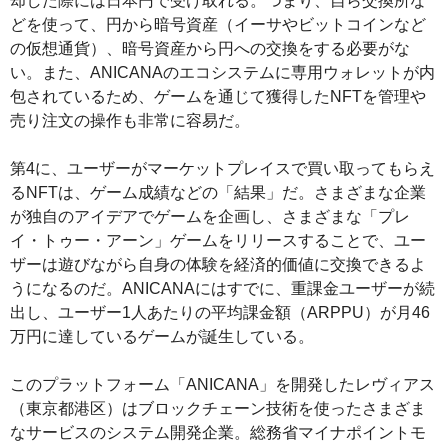
却した際には日本円で受け取れる。つまり、自ら交換所な
どを使って、円から暗号資産（イーサやビットコインなど
の仮想通貨）、暗号資産から円への交換をする必要がな
い。また、ANICANAのエコシステムに専用ウォレットが内
包されているため、ゲームを通じて獲得したNFTを管理や
売り注文の操作も非常に容易だ。
第4に、ユーザーがマーケットプレイスで買い取ってもらえ
るNFTは、ゲーム成績などの「結果」だ。さまざまな企業
が独自のアイデアでゲームを企画し、さまざまな「プレ
イ・トゥー・アーン」ゲームをリリースすることで、ユー
ザーは遊びながら自身の体験を経済的価値に交換できるよ
うになるのだ。ANICANAにはすでに、重課金ユーザーが続
出し、ユーザー1人あたりの平均課金額（ARPPU）が月46
万円に達しているゲームが誕生している。
このプラットフォーム「ANICANA」を開発したレヴィアス
（東京都港区）はブロックチェーン技術を使ったさまざま
なサービスのシステム開発企業。総務省マイナポイントモ