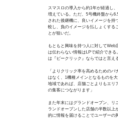
スマスロの導入から約1年が経過し
増えている。ただ、5号機終盤から6
された後継機に、良いイメージを持
較し、負のイメージを払しょくする
とが狙いだ。
もともと興味を持つ人に対してWe
は伝わらない情報はLPで紹介でき
は『ピークリック』ならではと言え
「よりクリック率を高めるためのバ
はなく、1機種メインとなるものを
地域であれば、店舗ごとよりもエリ
の集客につながります」
また年末にはグランドオープン、リ
ランドオープンした店舗の半数以上
的に情報を届けることでユーザーの