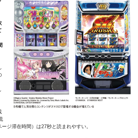
プ
依
て
、
聞
し
の
し
載
流
ージ滞在時間）は27秒と読まれやすい。