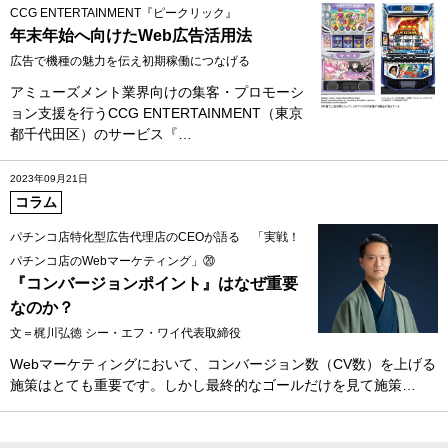
CCG ENTERTAINMENT『ピークリック』
年末年始へ向けたWeb広告活用法
広告で機種の魅力を伝え初期稼働につなげる
アミューズメント業界向けの集客・プロモーシ
ョン支援を行うCCG ENTERTAINMENT（東京
都千代田区）のサービス『…
2023年09月21日
コラム
パチンコ店特化型広告代理店のCEOが語る 「実戦！
パチンコ店のWebマーケティング」⑳
『コンバージョンポイント』はなぜ重要
なのか？
文＝梶川弘徳 シー・エフ・ワイ代表取締役
Webマーケティングにおいて、コンバージョン数（CV数）を上げる
施策はとても重要です。しかし最終的なゴールだけを見て施策…