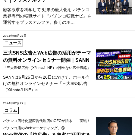
顧客欲求を科学して 効果の最大化を パチンコ
業界専門の転職サイト『パチンコ転職ナビ』を
運営するプラスアルファ。多くのホ…
2024年05月27日
ニュース
三大SNS広告とWeb広告の活用がテーマ
の無料オンラインセミナー開催｜SANN
「三大SNS広告（X/Insta/LINE）×諦めない広告戦略」
SANNは6月25日から26日にかけて、ホール向
けの無料オンラインセミナー「三大SNS広告
（X/Insta/LINE）×…
2024年02月27日
コラム
パチンコ店特化型広告代理店のCEOが語る 「実戦！
パチンコ店のWebマーケティング」㉗
Web媒体の『純広告』を集客に活用する