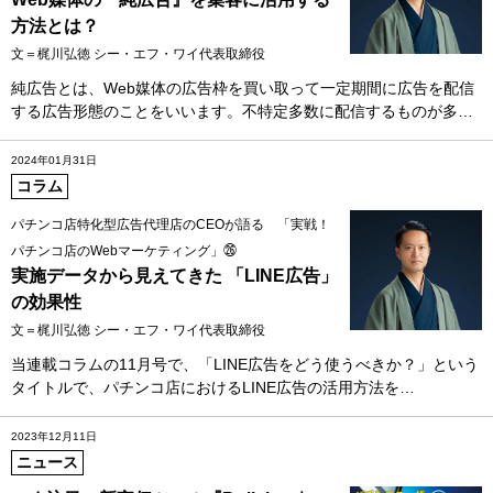
方法とは？
文＝梶川弘徳 シー・エフ・ワイ代表取締役
純広告とは、Web媒体の広告枠を買い取って一定期間に広告を配信
する広告形態のことをいいます。不特定多数に配信するものが多…
2024年01月31日
コラム
パチンコ店特化型広告代理店のCEOが語る 「実戦！
パチンコ店のWebマーケティング」㉖
実施データから見えてきた 「LINE広告」
の効果性
文＝梶川弘徳 シー・エフ・ワイ代表取締役
当連載コラムの11月号で、「LINE広告をどう使うべきか？」という
タイトルで、パチンコ店におけるLINE広告の活用方法を…
2023年12月11日
ニュース