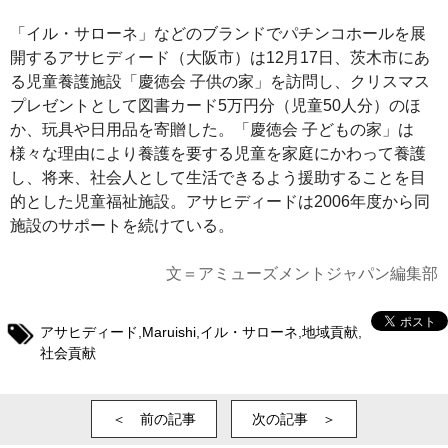
「イル・サローネ」などのブランドでパチンコホールを展
開するアサヒディード（大阪市）は12月17日、茨木市にあ
る児童養護施設「慶徳会 子供の家」を訪問し、クリスマス
プレゼントとして図書カード5万円分（児童50人分）のほ
か、玩具や日用品を寄贈した。「慶徳会 子どもの家」は
様々な理由により養護を要する児童を家庭にかわって養護
し、将来、社会人として生活できるよう援助することを目
的とした児童福祉施設。アサヒディードは2006年度から同
施設のサポートを続けている。
文＝アミューズメントジャパン編集部
アサヒディード
,
Maruishi
,
イル・サローネ
,
地域貢献
,
社会貢献
＜ 前の記事
次の記事 ＞