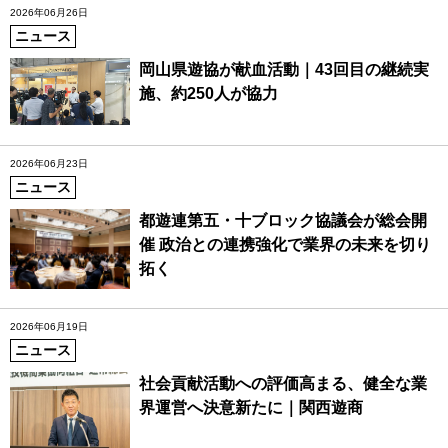
2026年06月26日
ニュース
岡山県遊協が献血活動｜43回目の継続実
施、約250人が協力
2026年06月23日
ニュース
都遊連第五・十ブロック協議会が総会開
催 政治との連携強化で業界の未来を切り
拓く
2026年06月19日
ニュース
社会貢献活動への評価高まる、健全な業
界運営へ決意新たに｜関西遊商