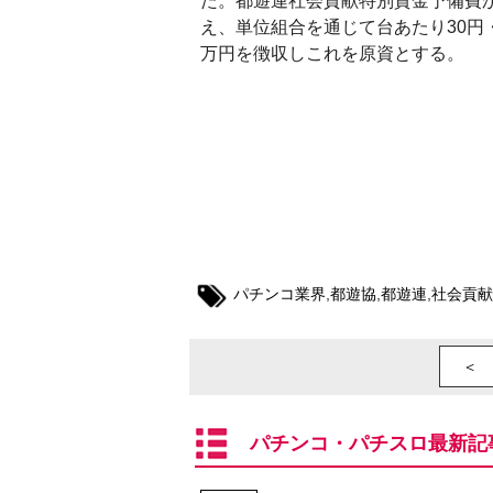
た。都遊連社会貢献特別資金予備費か
え、単位組合を通じて台あたり30円・
万円を徴収しこれを原資とする。
パチンコ業界
,
都遊協
,
都遊連
,
社会貢献
＜ 
パチンコ・パチスロ最新記