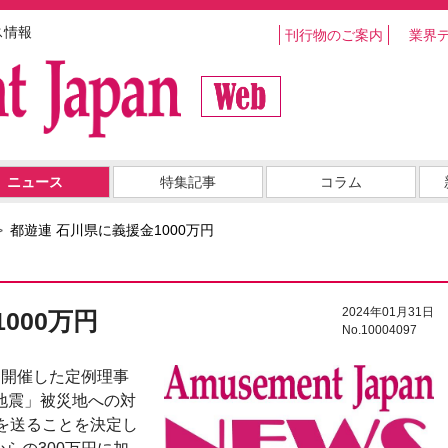
ス情報
刊行物のご案内
業界
ニュース
特集記事
コラム
都遊連 石川県に義援金1000万円
2024年01月31日
000万円
No.10004097
に開催した定例理事
地震」被災地への対
円を送ることを決定し