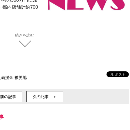
らの300万円に加
都内店舗計約700
続きを読む
,
義援金
,
被災地
前の記事
次の記事 ＞
事