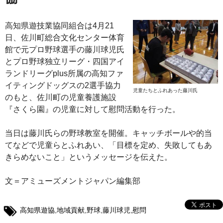
高知県遊技業協同組合は4月21
日、佐川町総合文化センター体育
館で元プロ野球選手の藤川球児氏
とプロ野球独立リーグ・四国アイ
ランドリーグplus所属の高知ファ
イティングドッグスの2選手協力
児童たちとふれあった藤川氏
のもと、佐川町の児童養護施設
『さくら園』の児童に対して慰問活動を行った。
当日は藤川氏らの野球教室を開催。キャッチボールや的当
てなどで児童らとふれあい、「目標を定め、失敗してもあ
きらめないこと」というメッセージを伝えた。
文＝アミューズメントジャパン編集部
高知県遊協
,
地域貢献
,
野球
,
藤川球児
,
慰問