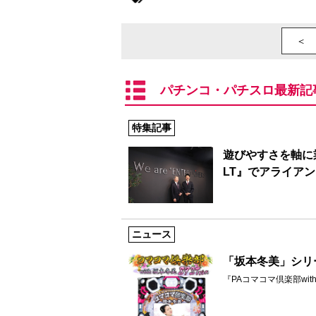
＜ 
パチンコ・パチスロ最新記
特集記事
遊びやすさを軸に
LT』でアライア
ニュース
「坂本冬美」シリ
『PAコマコマ倶楽部with坂