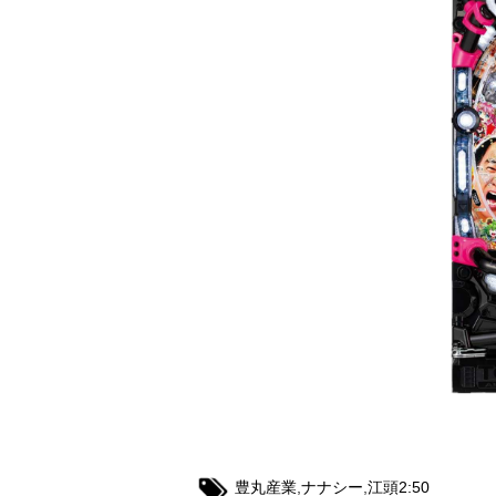
豊丸産業
,
ナナシー
,
江頭2:50