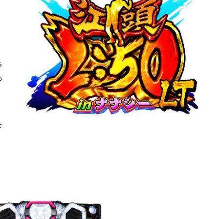
」
、
ラ
も
チ
を