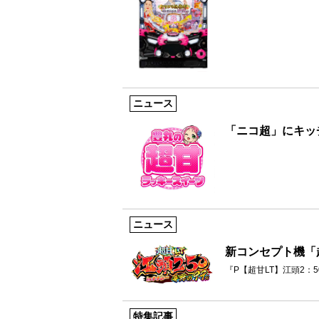
ニュース
「ニコ超」にキッ
ニュース
新コンセプト機「
『P【超甘LT】江頭2：50
特集記事